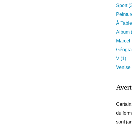
Sport (
Peintur
À Table
Album (
Marcel 
Géograp
V (1)
Venise 
Avert
Certain
du form
sont ja