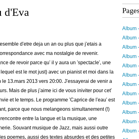
 d'Eva
Page
Album -
Album -
semble d'etre deja un an ou plus que j'etais a
Album -
correspondance avec ma nostalgie de revenir.
Album -
nce de revoir parce qu' il y aura un 'spectacle', une
Album -
 lequel est le mot just) avec un pianist et moi dans la
Album -
le 13.mars 2013 vers 20:00. J'essayerai de venir a
Album 
s. Mais de plus j'aime ici de vous iniviter pour cet'
Album -
vie et le temps. Le programme 'Caprice de l'eau' est
Album 
sant, parce que nous melangeons simultanement (!)
Album -
rencontre entre la langue et la musique, une
Album -
inerie. Souvant musique de Jazz, mais aussi outre
Album 
des poemes, aussi des textes absurdes et des petites