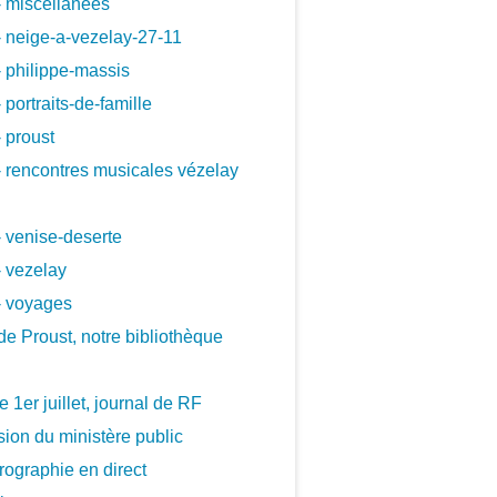
 miscellanees
 neige-a-vezelay-27-11
 philippe-massis
 portraits-de-famille
 proust
 rencontres musicales vézelay
 venise-deserte
 vezelay
- voyages
de Proust, notre bibliothèque
le 1er juillet, journal de RF
ion du ministère public
ographie en direct