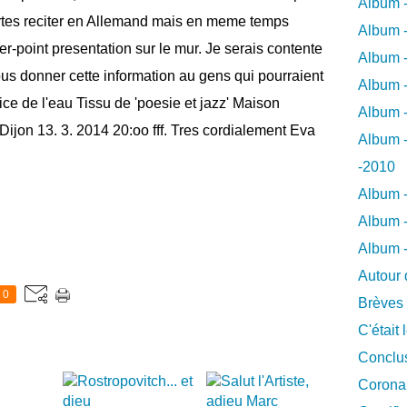
Album -
rtes reciter en Allemand mais en meme temps
Album -
-point presentation sur le mur. Je serais contente
Album -
ous donner cette information au gens qui pourraient
Album -
ce de l'eau Tissu de 'poesie et jazz' Maison
Album -
Dijon 13. 3. 2014 20:oo fff. Tres cordialement Eva
Album -
-2010
Album -
Album -
Album 
Autour 
0
Brèves
C'était 
Conclus
Coronar