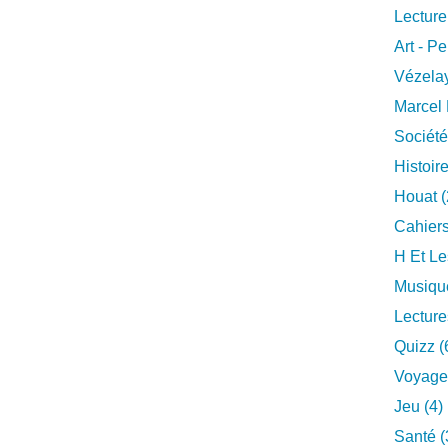
Lecture
Art - Pe
Vézelay
Marcel 
Société
Histoire
Houat (
Cahiers
H Et Le
Musique
Lecture
Quizz (
Voyage
Jeu (4)
Santé (