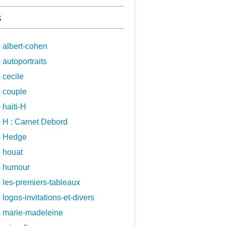
s
 albert-cohen
 autoportraits
 cecile
 couple
 haiti-H
 H : Carnet Debord
- Hedge
 houat
- humour
 les-premiers-tableaux
 logos-invitations-et-divers
- marie-madeleine