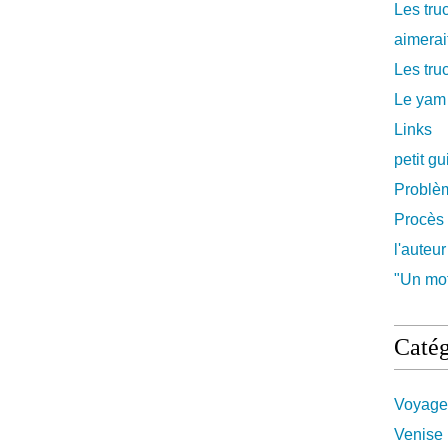
Les tru
aimerait
Les truc
Le yam
Links
petit g
Problè
Procès 
l'auteur
"Un mot
Catég
Voyage
Venise 