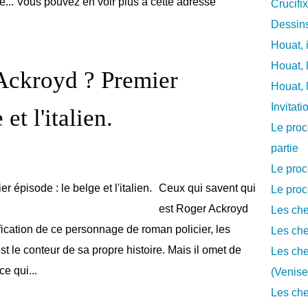
e... Vous pouvez en voir plus à cette adresse
Crucifi
Dessins
Houat, 
Houat, 
Ackroyd ? Premier
Houat, 
Invitat
et l'italien.
Le proc
partie
Le proc
Ceux qui savent qui
Le proc
est Roger Ackroyd
Les che
fication de ce personnage de roman policier, les
Les che
st le conteur de sa propre histoire. Mais il omet de
Les che
ce qui...
(Venise
Les che