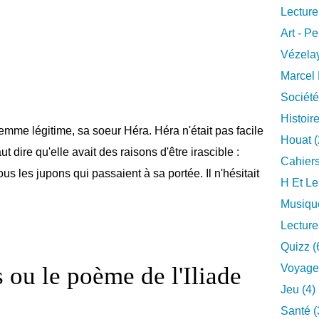
Lecture
Art - Pe
Vézelay
Marcel 
Société
Histoire
emme légitime, sa soeur Héra. Héra n'était pas facile
Houat (
aut dire qu'elle avait des raisons d'être irascible :
Cahiers
ous les jupons qui passaient à sa portée. Il n'hésitait
H Et Le
Musique
Lecture
Quizz (
 ou le poème de l'Iliade
Voyage
Jeu (4)
Santé (