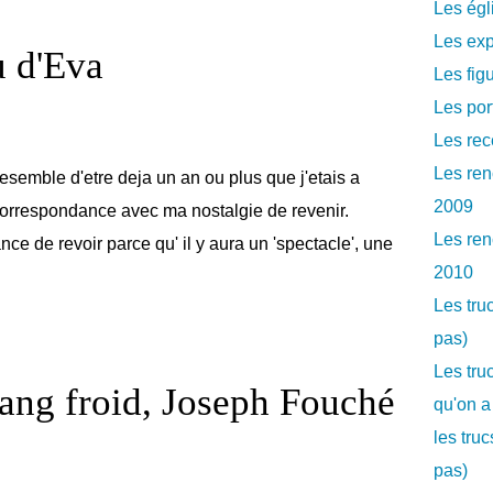
Les égl
Les exp
 d'Eva
Les fig
Les por
Les rec
Les ren
semble d'etre deja un an ou plus que j'etais a
2009
correspondance avec ma nostalgie de revenir.
Les ren
nce de revoir parce qu' il y aura un 'spectacle', une
2010
Les tru
pas)
Les tru
ang froid, Joseph Fouché
qu'on a
les tru
pas)