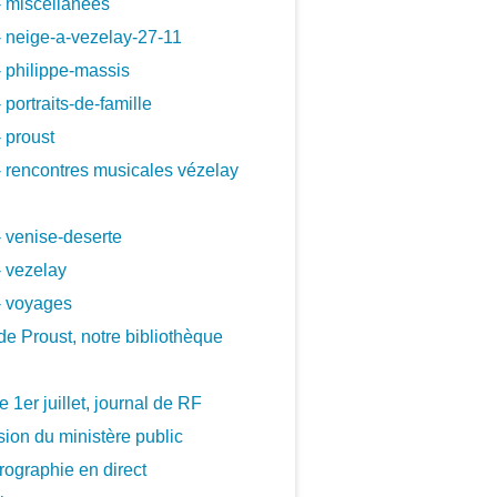
 miscellanees
 neige-a-vezelay-27-11
 philippe-massis
 portraits-de-famille
 proust
 rencontres musicales vézelay
 venise-deserte
 vezelay
- voyages
de Proust, notre bibliothèque
le 1er juillet, journal de RF
ion du ministère public
ographie en direct