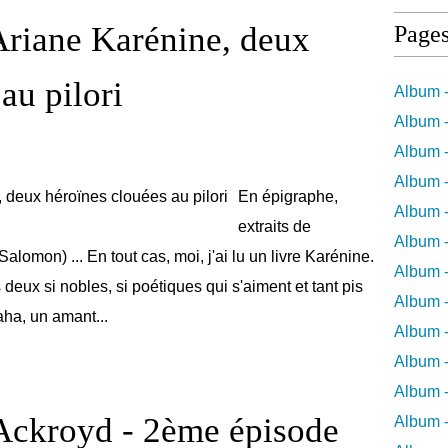
iane Karénine, deux
Page
au pilori
Album -
Album -
Album -
Album -
En épigraphe,
Album -
extraits de
Album -
on) ... En tout cas, moi, j'ai lu un livre Karénine.
Album 
deux si nobles, si poétiques qui s'aiment et tant pis
Album -
Haha, un amant...
Album 
Album -
Album -
 Ackroyd - 2ème épisode
Album 