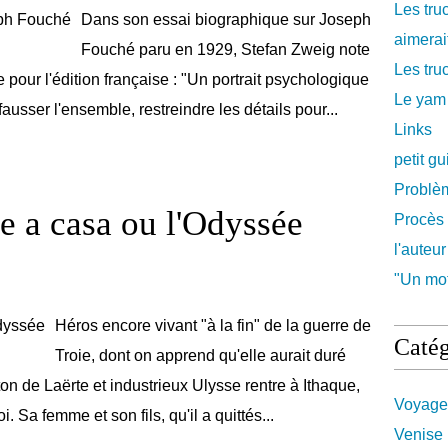
Les tru
Dans son essai biographique sur Joseph
aimerait
Fouché paru en 1929, Stefan Zweig note
Les truc
 pour l'édition française : "Un portrait psychologique
Le yam
ausser l'ensemble, restreindre les détails pour...
Links
petit g
Problè
e a casa ou l'Odyssée
Procès 
l'auteur
"Un mot
Héros encore vivant "à la fin" de la guerre de
Catég
Troie, dont on apprend qu'elle aurait duré
on de Laërte et industrieux Ulysse rentre à Ithaque,
Voyage
i. Sa femme et son fils, qu'il a quittés...
Venise 