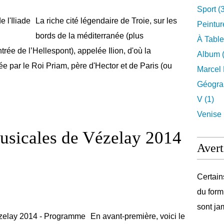
Sport (
La riche cité légendaire de Troie, sur les
Peintur
bords de la méditerranée (plus
À Table
trée de l’Hellespont), appelée Ilion, d'où la
Album (
e par le Roi Priam, père d'Hector et de Paris (ou
Marcel 
Géograp
V (1)
Venise 
usicales de Vézelay 2014
Avert
Certain
du form
sont ja
En avant-première, voici le