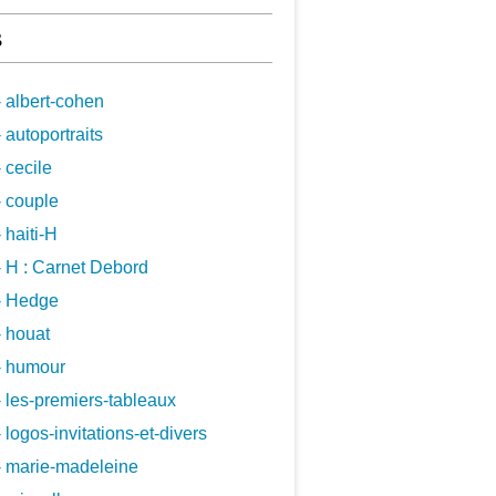
s
 albert-cohen
 autoportraits
 cecile
 couple
 haiti-H
 H : Carnet Debord
- Hedge
 houat
- humour
 les-premiers-tableaux
 logos-invitations-et-divers
- marie-madeleine