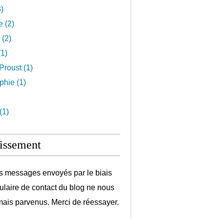
3)
e (2)
 (2)
1)
Proust (1)
hie (1)
(1)
issement
s messages envoyés par le biais
ulaire de contact du blog ne nous
mais parvenus. Merci de réessayer.