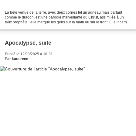
La bête venue de la terre, avec deux cornes tel un agneau mais parlant
comme le dragon, est une parodie malveillante du Christ, assimilée à un
faux prophète : elle marque les gens sur la main ou sur le front. Elle incarne
le système impérial dominant,...
Apocalypse, suite
Publié le 12/03/2025 à 10:31
Par
kate.rene