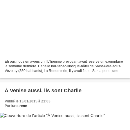
Eh oui, nous en avons un ! L'homme prévoyant avait réservé un exemplaire
la semaine dernière. Dans le bar-tabac-kiosque-hôtel de Saint-Père-sous-
Vézelay (350 habitants), La Renommée, il y avait foule. Sur la porte, une
affichette "Plus de Charlie Hebdo"....
À Venise aussi, ils sont Charlie
Publié le 13/01/2015 à 21:03
Par
kate.rene