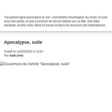
"Un grand signe parut dans le ciel : une femme enveloppée du soleil, la lune
sous ses pieds, et une couronne de douze étoiles sur sa tête. Elle était
enceinte, et elle criait, étant en travail et dans les douleurs de l'enfantement...
Elle enfanta un fils,...
Apocalypse, suite
Publié le 12/03/2025 à 13:07
Par
kate.rene