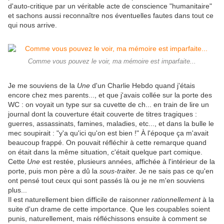
d'auto-critique par un véritable acte de conscience "humanitaire"
et sachons aussi reconnaître nos éventuelles fautes dans tout ce
qui nous arrive.
Comme vous pouvez le voir, ma mémoire est imparfaite...
Je me souviens de la
Une
d'un Charlie Hebdo quand j'étais
encore chez mes parents..., et que j'avais collée sur la porte des
WC : on voyait un type sur sa cuvette de ch... en train de lire un
journal dont la couverture était couverte de titres tragiques :
guerres, assassinats, famines, maladies, etc..., et dans la bulle le
mec soupirait : "y'a qu'ici qu'on est bien !" À l'époque ça m'avait
beaucoup frappé. On pouvait réfléchir à cette remarque quand
on était dans la même situation, c'était quelque part comique.
Cette
Une
est restée, plusieurs années, affichée à l'intérieur de la
porte, puis mon père a dû la
sous-trait
er. Je ne sais pas ce qu'en
ont pensé tout ceux qui sont passés là ou je ne m'en souviens
plus...
Il est naturellement bien difficile de raisonner
rationnellement
à la
suite d'un drame de cette importance. Que les coupables soient
punis, naturellement, mais réfléchissons ensuite à comment se