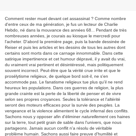
Comment rester muet devant cet assassinat ? Comme nombre
d'entre ceux de ma génération, je fus un lecteur de Charlie
Hebdo, né dans la mouvance des années 68... Pendant de très
nombreuses années, je courais au kiosque le mercredi pour
l'acheter. D'abord la première page, puis la bande dessinée de
Reiser et puis les articles et les dessins de tous les autres dont
certains sont morts dans ce carnage innommable. Dans cette
satirique impertinence et cet humour dépravé, il y avait du vrai,
du vraiment vrai pertinent et désintéressé, mais politiquement
souvent incorrect. Peut-être que la vérité crue irrite et que le
prosélytisme religieux, de quelque bord soit-il, ne s'en
accommode pas. Le fanatisme religieux tue plus qu'il ne rend
heureux les populations. Dans ces guerres de religion, la plus
grande crainte est la perte de la liberté de penser et de vivre
selon ses propres croyances. Seules la tolérance et l'altérité
seront des moteurs efficaces pour la survie des peuples. La
vengeance et la violence alimentent le cycle infernal des conflits.
Sachons nous y opposer afin d'éliminer
naturellement
ces haines
sur la terre, tout petit grain de sable dans l'univers, que nous
partageons. Jamais aucun conflit n'a résolu de véritable
problème humain. Sachons aussi faire preuve d'humilité et