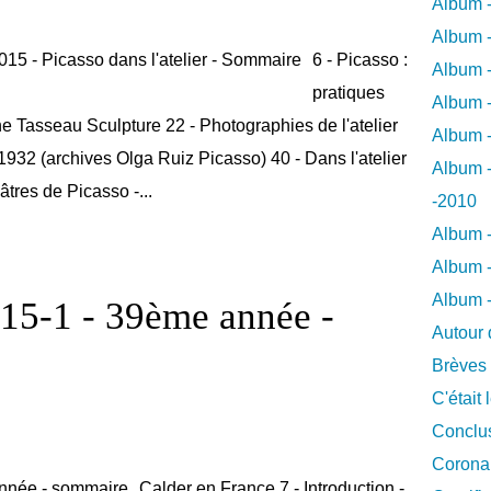
Album -
Album -
6 - Picasso :
Album -
pratiques
Album -
ne Tasseau Sculpture 22 - Photographies de l'atelier
Album -
932 (archives Olga Ruiz Picasso) 40 - Dans l'atelier
Album -
tres de Picasso -...
-2010
Album -
Album -
Album 
2015-1 - 39ème année -
Autour 
Brèves
C'était 
Conclus
Coronar
Calder en France 7 - Introduction -