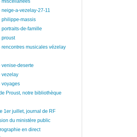
 miscellanees
 neige-a-vezelay-27-11
 philippe-massis
 portraits-de-famille
 proust
 rencontres musicales vézelay
 venise-deserte
 vezelay
- voyages
de Proust, notre bibliothèque
le 1er juillet, journal de RF
ion du ministère public
ographie en direct