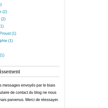
3)
e (2)
 (2)
1)
Proust (1)
hie (1)
(1)
issement
s messages envoyés par le biais
ulaire de contact du blog ne nous
mais parvenus. Merci de réessayer.