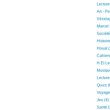
Lecture
Art - Pe
Vézelay
Marcel 
Société
Histoire
Houat (
Cahiers
H Et Le
Musique
Lecture
Quizz (
Voyage
Jeu (4)
Santé (