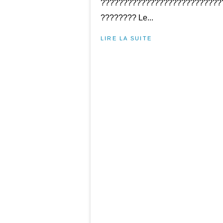
???????????????????????????
???????? Le...
LIRE LA SUITE