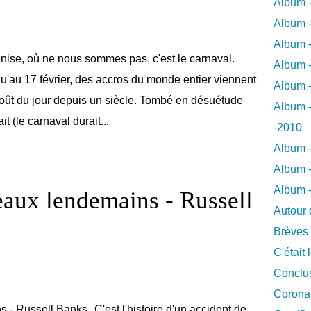
Album -
Album -
Album -
nise, où ne nous sommes pas, c'est le carnaval.
Album -
u'au 17 février, des accros du monde entier viennent
Album -
 goût du jour depuis un siècle. Tombé en désuétude
Album -
 (le carnaval durait...
-2010
Album -
Album -
Album 
aux lendemains - Russell
Autour 
Brèves
C'était 
Conclus
Coronar
C'est l'histoire d'un accident de