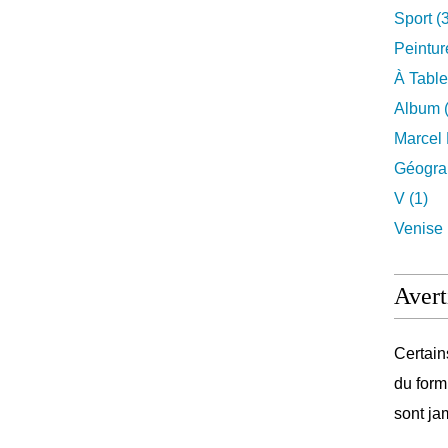
Sport (
Peintur
À Table
Album (
Marcel 
Géograp
V (1)
Venise 
Avert
Certain
du form
sont ja