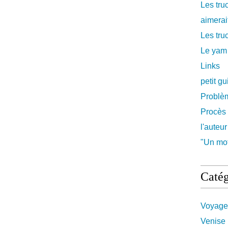
Les tru
aimerait
Les truc
Le yam
Links
petit g
Problè
Procès 
l'auteur
"Un mot
Catég
Voyage
Venise 