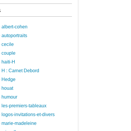
s
 albert-cohen
 autoportraits
 cecile
 couple
 haiti-H
 H : Carnet Debord
- Hedge
 houat
- humour
 les-premiers-tableaux
 logos-invitations-et-divers
- marie-madeleine