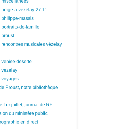
 miscellanees
 neige-a-vezelay-27-11
 philippe-massis
 portraits-de-famille
 proust
 rencontres musicales vézelay
 venise-deserte
 vezelay
- voyages
de Proust, notre bibliothèque
le 1er juillet, journal de RF
ion du ministère public
ographie en direct