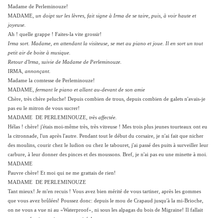
Madame de Perleminouze!
MADAME,
un doipt sur les lèvres, fait signe à Irma de se taire, puis, à voir haute et
joyeuse.
Ah ! quelle grappe ! Faites-la vite grossir!
Irma sort. Madame, en attendant la visiteuse, se met au piano et joue. Il en sort un tout
petit air de boite à musique.
Retour d'lrma, suivie de Madame de Perleminouze.
IRMA
, annonçant.
Madame la comtesse de Perleminouze!
MADAME,
fermant le piano et allant au-devant de son amie
Chère, très chère peluche! Depuis combien de trous, depuis combien de galets n'avais-je
pas eu le mitron de vous sucrer!
MADAME DE PERLEMINOUZE,
très affectée.
Hélas ! chère! j'étais moi-même très, très vitreuse ! Mes trois plus jeunes tourteaux ont eu
la citronnade, l'un après l'autre. Pendant tout le début du corsaire, je n'ai fait que nicher
des moulins, courir chez le ludion ou chez le tabouret, j'ai passé des puits à surveiller leur
carbure, à leur donner des pinces et des moussons. Bref, je n'ai pas eu une minette à moi.
MADAME
Pauvre chère! Et moi qui ne me grattais de rien!
MADAME DE PERLEMINOUZE
Tant mieux! Je m'en recuis ! Vous avez bien mérité de vous tartiner, après les gommes
que vous avez brûlées! Poussez donc: depuis le mou de Crapaud jusqu'à la mi-Brioche,
on ne vous a vue ni au «Waterproof», ni sous les alpagas du bois de Migraine! Il fallait