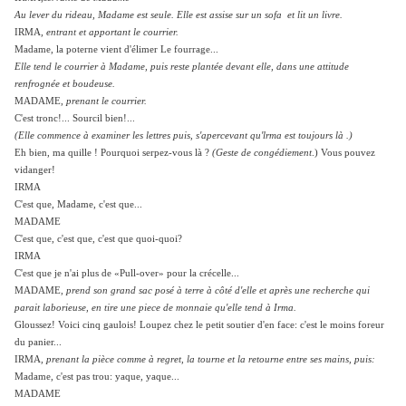
Au lever du rideau, Madame est seule. Elle est assise sur un sofa et lit un livre.
IRMA
, entrant et apportant le courrier.
Madame, la poterne vient d'élimer Le fourrage...
Elle tend le courrier à Madame, puis reste plantée devant elle, dans une attitude
renfrognée et boudeuse.
MADAME,
prenant le courrier.
C'est tronc!... Sourcil bien!...
(Elle commence à examiner les lettres puis, s'apercevant qu'lrma est toujours là .)
Eh bien, ma quille ! Pourquoi serpez-vous là ?
(Geste de congédiement
.) Vous pouvez
vidanger!
IRMA
C'est que, Madame, c'est que...
MADAME
C'est que, c'est que, c'est que quoi-quoi?
IRMA
C'est que je n'ai plus de «Pull-over» pour la crécelle...
MADAME,
prend son grand sac posé à terre à côté d'elle et après une recherche qui
parait laborieuse, en tire une piece de monnaie qu'elle tend à Irma.
Gloussez! Voici cinq gaulois! Loupez chez le petit soutier d'en face: c'est le moins foreur
du panier...
IRMA
, prenant la pièce comme à regret, la tourne et la retourne entre ses mains, puis:
Madame, c'est pas trou: yaque, yaque...
MADAME