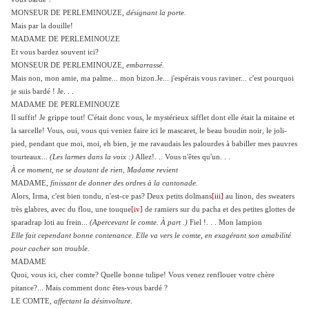
MONSEUR DE PERLEMINOUZE,
désignant la porte.
Mais par la douille!
MADAME DE PERLEMINOUZE
Et vous bardez souvent ici?
MONSEUR DE PERLEMINOUZE,
embarrassé.
Mais non, mon amie, ma palme... mon bizon.Je... j'espérais vous raviner... c'est pourquoi
je suis bardé ! Je. . .
MADAME DE PERLEMINOUZE
Il suffit! Je grippe tout! C'était donc vous, le mystérieux sifflet dont elle était la mitaine et
la sarcelle! Vous, oui, vous qui veniez faire ici le mascaret, le beau boudin noir, le joli-
pied, pendant que moi, moi, eh bien, je me ravaudais les palourdes à babiller mes pauvres
tourteaux...
(Les larmes dans la voix :)
Allez!. .. Vous n'êtes qu'un. . .
À ce moment, ne se doutant de rien, Madame revient
MADAME,
finissant de donner des ordres à la cantonade.
Alors, Irma, c'est bien tondu, n'est-ce pas? Deux petits dolmans
[iii]
au linon, des sweaters
très glabres, avec du flou, une touque
[iv]
de ramiers sur du pacha et des petites glottes de
sparadrap loti au frein...
(Apercevant le comte. À part .)
Fiel !. . . Mon lampion
Elle fait cependant bonne contenance. Elle va vers le comte, en exagérant son amabilité
pour cacher son trouble.
MADAME
Quoi, vous ici, cher comte? Quelle bonne tulipe! Vous venez renflouer votre chère
pitance?... Mais comment donc êtes-vous bardé ?
LE COMTE,
affectant la désinvolture.