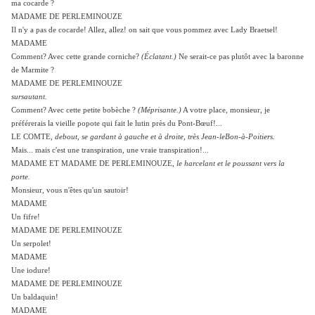
ma cocarde ?
MADAME DE PERLEMINOUZE
Il n'y a pas de cocarde! Allez, allez! on sait que vous pommez avec Lady Braetsel!
MADAME
Comment? Avec cette grande corniche?
(Éclatant.)
Ne serait-ce pas plutôt avec la baronne
de Marmite ?
MADAME DE PERLEMINOUZE
sursautant.
Comment? Avec cette petite bobèche ?
(Méprisante.)
A votre place, monsieur, je
préférerais la vieille popote qui fait le lutin près du Pont-Bœuf!...
LE COMTE,
debout, se gardant à gauche et à droite, très Jean-leBon-à-Poitiers.
Mais... mais c'est une transpiration, une vraie transpiration!...
MADAME ET MADAME DE PERLEMINOUZE,
le harcelant et le poussant vers la
porte.
Monsieur, vous n'êtes qu'un sautoir!
MADAME
Un fifre!
MADAME DE PERLEMINOUZE
Un serpolet!
MADAME
Une iodure!
MADAME DE PERLEMINOUZE
Un baldaquin!
MADAME