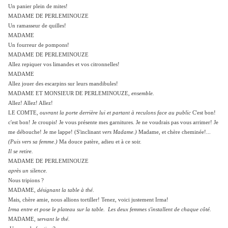
Un panier plein de mites!
MADAME DE PERLEMINOUZE
Un ramasseur de quilles!
MADAME
Un fourreur de pompons!
MADAME DE PERLEMINOUZE
Allez repiquer vos limandes et vos citronnelles!
MADAME
Allez jouer des escarpins sur leurs mandibules!
MADAME ET MONSIEUR DE PERLEMINOUZE,
ensemble.
Allez! Allez! Allez!
LE COMTE,
ouvrant la porte derrière lui et partant à reculons face au public
C'est bon!
c'est bon! Je croupis! Je vous présente mes garnitures. Je ne voudrais pas vous arrimer! Je
me débouche! Je me lappe! (S'inclinant
vers Madame.)
Madame, et chère cheminée!...
(Puis vers sa femme.)
Ma douce patère, adieu et à ce soir.
Il se retire.
MADAME DE PERLEMINOUZE
après un silence.
Nous tripions ?
MADAME,
désignant la table à thé.
Mais, chère amie, nous allions tortiller! Tenez, voici justement Irma!
Irma entre et pose le plateau sur la table. Les deux femmes s'installent de chaque côté.
MADAME,
servant le thé.