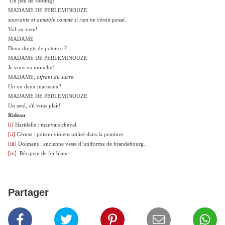
Un peu de footing?
MADAME DE PERLEMINOUZE
souriante et aimable comme si rien ne s'érait passé.
Vol-au-vent!
MADAME
Deux doigts de potence ?
MADAME DE PERLEMINOUZE
Je vous en mouche!
MADAME,
offrant du sucre.
Un ou deux marteaux?
MADAME DE PERLEMINOUZE
Un seul, s'il vous plaît!
Rideau
[i]
Haridelle : mauvais cheval.
[ii]
Céruse : poison violent utilisé dans la peinture.
[iii]
Dolmans : ancienne veste d’uniforme de brandebourg.
[iv]
Récipent de fer blanc.
Partager