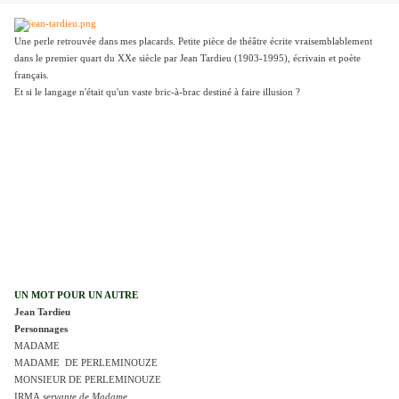
Une perle retrouvée dans mes placards. Petite pièce de théâtre écrite vraisemblablement
dans le premier quart du XXe siècle par Jean Tardieu (1903-1995), écrivain et poète
français.
Et si le langage n'était qu'un vaste bric-à-brac destiné à faire illusion ?
UN MOT POUR UN AUTRE
Jean Tardieu
Personnages
MADAME
MADAME DE PERLEMINOUZE
MONSIEUR DE PERLEMINOUZE
IRMA,
servante de Madame