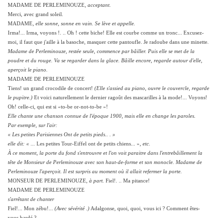
MADAME DE PERLEMINOUZE,
acceptant.
Merci, avec grand soleil.
MADAME,
elle sonne, sonne en vain. Se lève et appelle.
Irma!... Irma, voyons !. .. Oh ! cette biche! Elle est courbe comme un tronc... Excusez-
moi, il faut que j'aille à la basoche, masquer cette pantoufle. Je radoube dans une minette.
Madame de Perleminouze, restée seule, commence par bâiller. Puis elle se met de la
poudre et du rouge. Va se regarder dans la glace. Bâille encore, regarde autour d'elle,
aperçoit le piano.
MADAME DE PERLEMINOUZE
Tiens! un grand crocodile de concert!
(Elle s'assied au piano, ouvre le couvercle, regarde
le pupitre.)
Et voici naturellement le dernier ragoût des mascarilles à la mode!... Voyons!
Oh! celle-ci, qui est si «to-be or-not-to-be »!
Elle chante une chanson connue de l'époque 1900, mais elle en change les paroles.
Par exemple, sur l'air:
« Les petites Parisiennes Ont de petits pieds.. . »
elle dit: « ...
Les petites Tour-Eiffel ont de petits chiens... »,
etc.
À ce moment, la porte du fond s'entrouvre et l'on voit paraitre dans l'entrebâillement la
tête de Monsieur de Perleminouze avec son haut-de-forme et son monocle. Madame de
Perleminouze l'aperçoit. Il est surpris au moment où il allait refermer la porte.
MONSEUR DE PERLEMINOUZE,
à part.
Fiel!. .. Ma pitance!
MADAME DE PERLEMINOUZE
s'arrêtant de chanter
Fiel!... Mon zébu!...
(Avec sévérité .)
Adalgonse, quoi, quoi, vous ici ? Comment êtes-
vous bardé ?