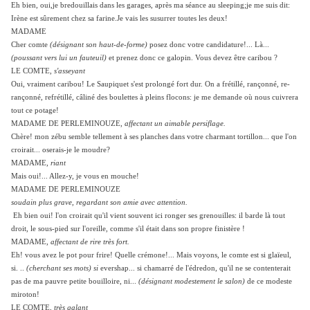
Eh bien, oui,je bredouillais dans les garages, après ma séance au sleeping;je me suis dit:
Irène est sûrement chez sa farine.Je vais les susurrer toutes les deux!
MADAME
Cher comte
(désignant son haut-de-forme)
posez donc votre candidature!... Là...
(poussant vers lui un fauteuil)
et prenez donc ce galopin. Vous devez être caribou ?
LE COMTE,
s'asseyant
Oui, vraiment caribou! Le Saupiquet s'est prolongé fort dur. On a frétillé, rançonné, re-
rançonné, refrétillé, câliné des boulettes à pleins flocons: je me demande où nous cuivrera
tout ce potage!
MADAME DE PERLEMINOUZE,
affectant un aimable persiflage.
Chère! mon zébu semble tellement à ses planches dans votre charmant tortillon... que l'on
croirait... oserais-je le moudre?
MADAME,
riant
Mais oui!... Allez-y, je vous en mouche!
MADAME DE PERLEMINOUZE
soudain plus grave, regardant son amie avec attention.
Eh bien oui! l'on croirait qu'il vient souvent ici ronger ses grenouilles: il barde là tout
droit, le sous-pied sur l'oreille, comme s'il était dans son propre finistère !
MADAME,
affectant de rire très fort.
Eh! vous avez le pot pour frire! Quelle crémone!... Mais voyons, le comte est si glaïeul,
si. ..
(cherchant ses mots) si
evershap... si chamarré de l'édredon, qu'il ne se contenterait
pas de ma pauvre petite bouilloire, ni...
(désignant modestement le salon)
de ce modeste
miroton!
LE COMTE,
très galant