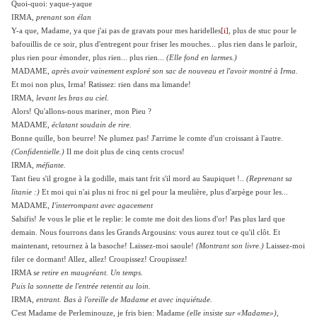
Quoi-quoi: yaque-yaque
IRMA,
prenant son élan
Y-a que, Madame, ya que j'ai pas de gravats pour mes haridelles
[i]
, plus de stuc pour le
bafouillis de ce soir, plus d'entregent pour friser les mouches... plus rien dans le parloir,
plus rien pour émonder, plus rien... plus rien...
(Elle fond en larmes.)
MADAME,
après avoir vainement exploré son sac de nouveau et l'avoir montré à Irma.
Et moi non plus, Irma! Ratissez: rien dans ma limande!
IRMA,
levant les bras au ciel.
Alors! Qu'allons-nous mariner, mon Pieu ?
MADAME,
éclatant soudain de rire.
Bonne quille, bon beurre! Ne plumez pas! J'arrime le comte d'un croissant à l'autre.
(Confidentielle.)
Il me doit plus de cinq cents crocus!
IRMA
, méfiante.
Tant fieu s'il grogne à la godille, mais tant frit s'il mord au Saupiquet !..
(Reprenant
sa
litanie :)
Et moi qui n'ai plus ni froc ni gel pour la meulière, plus d'arpège pour les...
MADAME,
I'interrompant avec agacement
Salsifis! Je vous le plie et le replie: le comte me doit des lions d'or! Pas plus lard que
demain. Nous fourrons dans les Grands Argousins: vous aurez tout ce qu'il clôt. Et
maintenant, retournez à la basoche! Laissez-moi saoule!
(Montrant son livre.)
Laissez-moi
filer ce dormant! Allez, allez! Croupissez! Croupissez!
IRMA
se retire en maugréant. Un temps.
Puis la sonnette de l'entrée retentit au loin.
IRMA
, entrant. Bas à l'oreille de Madame et avec inquiétude.
C'est Madame de Perleminouze, je fris bien: Madame
(elle insiste sur «Madame»),