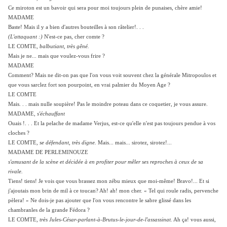
Ce miroton est un bavoir qui sera pour moi toujours plein de punaises, chère amie!
MADAME
Baste! Mais il y a bien d'autres bouteilles à son râtelier!. . .
(L'attaquant :)
N'est-ce pas, cher comte ?
LE COMTE,
balbutiant, très gêné.
Mais je ne... mais que voulez-vous frire ?
MADAME
Comment? Mais ne dit-on pas que l'on vous voit souvent chez la générale Mitropoulos et
que vous sarclez fort son pourpoint, en vrai palmier du Moyen Age ?
LE COMTE
Mais. . . mais nulle soupière! Pas le moindre poteau dans ce coquetier, je vous assure.
MADAME,
s'échauffant
Ouais !. . . Et la pelache de madame Verjus, est-ce qu'elle n'est pas toujours pendue à vos
cloches ?
LE COMTE,
se défendant, très digne.
Mais... mais... sirotez, sirotez!...
MADAME DE PERLEMINOUZE
s'amusant de la scène et décidée à en profiter pour mêler ses reproches à ceux de sa
rivale.
Tiens! tiens! Je vois que vous brassez mon zébu mieux que moi-même! Bravo!... Et si
j'ajoutais mon brin de mil à ce toucan? Ah! ah! mon cher. « Tel qui roule radis, pervenche
pèlera! » Ne dois-je pas ajouter que l'on vous rencontre le sabre glissé dans les
chambranles de la grande Fédora ?
LE COMTE,
très Jules-César-parlant-à-Brutus-le-jour-de-l'assassinat.
Ah ça! vous aussi,