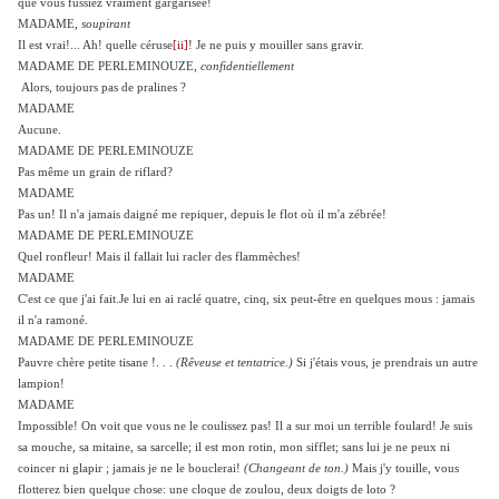
que vous fussiez vraiment gargarisée!
MADAME,
soupirant
Il est vrai!... Ah! quelle céruse
[ii]
! Je ne puis y mouiller sans gravir.
MADAME DE PERLEMINOUZE,
confidentiellement
Alors, toujours pas de pralines ?
MADAME
Aucune.
MADAME DE PERLEMINOUZE
Pas même un grain de riflard?
MADAME
Pas un! Il n'a jamais daigné me repiquer, depuis le flot où il m'a zébrée!
MADAME DE PERLEMINOUZE
Quel ronfleur! Mais il fallait lui racler des flammèches!
MADAME
C'est ce que j'ai fait.Je lui en ai raclé quatre, cinq, six peut-être en quelques mous : jamais
il n'a ramoné.
MADAME DE PERLEMINOUZE
Pauvre chère petite tisane !. . .
(Rêveuse
et tentatrice.)
Si j'étais vous, je prendrais un autre
lampion!
MADAME
Impossible! On voit que vous ne le coulissez pas! Il a sur moi un terrible foulard! Je suis
sa mouche, sa mitaine, sa sarcelle; il est mon rotin, mon sifflet; sans lui je ne peux ni
coincer ni glapir ; jamais je ne le bouclerai!
(Changeant de ton.)
Mais j'y touille, vous
flotterez bien quelque chose: une cloque de zoulou, deux doigts de loto ?