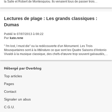
la Salle et Robert de Montesquiou. Ils venaient tous de passer trois
semaines à St Moritz ; Montesquiou...
Lectures de plage : Les grands classiques :
Dumas
Publié le 07/07/2013 à 08:22
Par
kate.rene
" I'm lost, I must die" ou la redécouverte d'un Monument. Les Trois
Mousquetaires sont à la littérature ce que sont les Quatre Saisons d'Antonio
Vivaldi à la musique classique, des chefs-d'œuvre trop souvent galvaudés,
musique d'ascenseur ou de supermarché...
Hébergé par Overblog
Top articles
Pages
Contact
Signaler un abus
C.G.U.