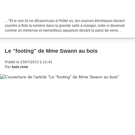
... "Et le soir ils ne dînaient pas à l'hôtel où, les sources électriques faisant
sourdre à flots la lumière dans la grande salle à manger, celle-ci devenait
comme un immense et merveilleux aquarium devant la paroi de verre
duquel la population ouvrière...
Le "footing" de Mme Swann au bois
Publié le 23/07/2013 à 12:41
Par
kate.rene