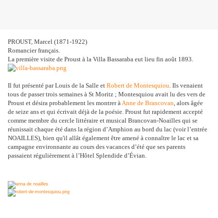
PROUST, Marcel (1871-1922)
Romancier français.
La première visite de Proust à la Villa Bassaraba eut lieu fin août 1893.
Il fut présenté par Louis de la Salle et
Robert de Montesquiou
. Ils venaient
tous de passer trois semaines à St Moritz ; Montesquiou avait lu des vers de
Proust et désira probablement les montrer à
Anne de Brancovan
, alors âgée
de seize ans et qui écrivait déjà de la poésie. Proust fut rapidement accepté
comme membre du cercle littéraire et musical Brancovan-Noailles qui se
réunissait chaque été dans la région d’Amphion au bord du lac (voir l’entrée
NOAILLES), bien qu'il allât également être amené à connaître le lac et sa
campagne environnante au cours des vacances d’été que ses parents
passaient régulièrement à l’Hôtel Splendide d’Évian.