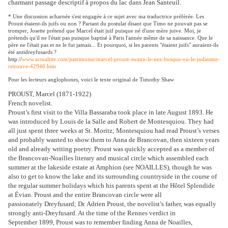
charmant passage descriptif à propos du lac dans Jean Santeuil.
* Une discussion acharnée s'est engagée à ce sujet avec ma traductrice préférée. Les
Proust étaient-ils juifs ou non ? Partant du postulat disant que Timo ne pouvait pas se
tromper, Josette prétend que Marcel était juif puisque né d'une mère juive. Moi, je
prétends qu'il ne l'était pas puisque baptisé à Paris l'année même de sa naissance. Que le
père ne l'était pas et ne le fut jamais... Et pourquoi, si les parents "étaient juifs" auraient-ils
été antidreyfusards ?
http://
www.actualitte.com/patrimoine/marcel-proust-swann-le-nez-busque-ou-le-judaisme-
retrouve-42946.htm
Pour les lecteurs anglophones, voici le texte original de Timothy Shaw
PROUST, Marcel (1871-1922)
French novelist.
Proust’s first visit to the Villa Bassaraba took place in late August 1893.
He
was introduced by Louis de la Salle and Robert de Montesquiou.
They had
all just spent three weeks at St. Moritz; Montesquiou had
read Proust’s verses
and probably wanted to show them to Anna de
Brancovan, then sixteen years
old and already writing poetry. Proust
was quickly accepted as a member of
the Brancovan-Noailles literary
and musical circle which assembled each
summer at the lakeside estate
at Amphion (see
NOAILLES), though
he was
also to get
to know the lake
and its surrounding
countryside in the
course of
the regular
summer holidays
which his parents
spent at the Hôtel
Splendide
at Évian.
Proust and the entire
Brancovan circle
were all
passionately
Dreyfusard; Dr. Adrien Proust, the novelist’s father, was equally
strongly
anti-Dreyfusard. At the time of the Rennes verdict in
September
1899, Proust was to remember finding Anna de Noailles,