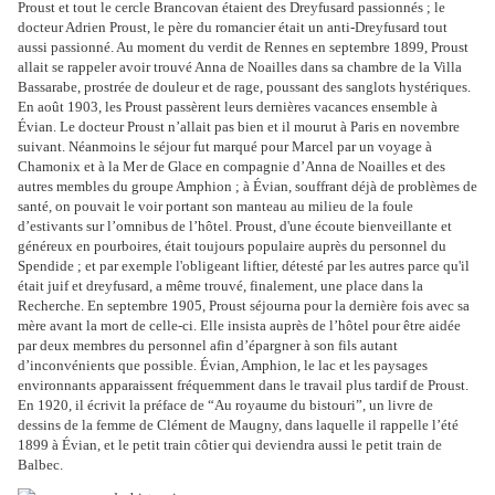
Proust et tout le cercle Brancovan étaient des Dreyfusard passionnés ; le
docteur Adrien Proust, le père du romancier était un anti-Dreyfusard tout
aussi passionné. Au moment du verdit de Rennes en septembre 1899, Proust
allait se rappeler avoir trouvé Anna de Noailles dans sa chambre de la Villa
Bassarabe, prostrée de douleur et de rage, poussant des sanglots hystériques.
En août 1903, les Proust passèrent leurs dernières vacances ensemble à
Évian. Le docteur Proust n’allait pas bien et il mourut à Paris en novembre
suivant. Néanmoins le séjour fut marqué pour Marcel par un voyage à
Chamonix et à la Mer de Glace en compagnie d’Anna de Noailles et des
autres membles du groupe Amphion ; à Évian, souffrant déjà de problèmes de
santé, on pouvait le voir portant son manteau au milieu de la foule
d’estivants sur l’omnibus de l’hôtel. Proust, d'une écoute bienveillante et
généreux en pourboires, était toujours populaire auprès du personnel du
Spendide ; et par exemple l'obligeant liftier, détesté par les autres parce qu'il
était juif et dreyfusard, a même trouvé, finalement, une place dans la
Recherche. En septembre 1905, Proust séjourna pour la dernière fois avec sa
mère avant la mort de celle-ci. Elle insista auprès de l’hôtel pour être aidée
par deux membres du personnel afin d’épargner à son fils autant
d’inconvénients que possible. Évian, Amphion, le lac et les paysages
environnants apparaissent fréquemment dans le travail plus tardif de Proust.
En 1920, il écrivit la préface de “Au royaume du bistouri”, un livre de
dessins de la femme de Clément de Maugny, dans laquelle il rappelle l’été
1899 à Évian, et le petit train côtier qui deviendra aussi le petit train de
Balbec.