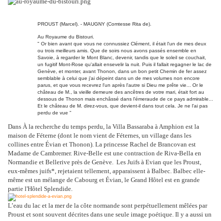
PROUST (Marcel). - MAUGNY (Comtesse Rita de).
Au Royaume du Bistouri.
" Or bien avant que vous ne connussiez Clément, il était l'un de mes deux
ou trois meilleurs amis. Que de soirs nous avons passés ensemble en
Savoie, à regarder le Mont Blanc, devenir, tandis que le soleil se couchait,
un fugitif Mont-Rose qu'allait ensevelir la nuit. Puis il fallait regagner le lac de
Genève, et monter, avant Thonon, dans un bon petit Chemin de fer assez
semblable à celui que j'ai dépeint dans un de mes volumes non encore
parus, et que vous recevrez l'un après l'autre si Dieu me prête vie... Or le
château de M., la vieille demeure des ancêtres de votre mari, était fort au
dessous de Thonon mais enchâssé dans l'émeraude de ce pays admirable...
Et le château de M. direz-vous, que devient-il dans tout cela. Je ne l'ai pas
perdu de vue "
Dans À la recherche du temps perdu, la Villa Bassaraba à Amphion est la
maison de Féterne (dont le nom vient de Féternes, un village dans les
collines entre Évian et Thonon). La princesse Rachel de Brancovan est
Madame de Cambremer. Rive-Belle est une contraction de Riva-Bella en
Normandie et Bellerive près de Genève.
Les Juifs à Evian que les Proust,
eux-mêmes juifs*, rejetaient tellement, apparaissent à Balbec. Balbec elle-
même est un mélange de Cabourg et Évian, le Grand Hôtel est en grande
partie l'Hôtel Splendide.
L’eau du lac et la mer de la côte normande sont perpétuellement mêlées par
Proust et sont souvent décrites dans une seule image poétique. Il y a aussi un