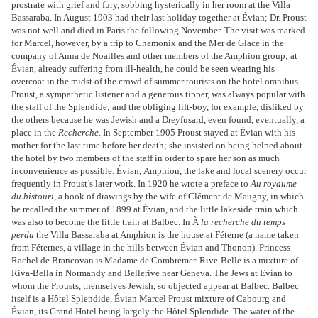
prostrate
with grief and fury, sobbing hysterically in her room at the Villa
Bassaraba.
In August 1903 had their last holiday together at Évian; Dr.
Proust
was not well and died in Paris the following November. The
visit was marked
for Marcel, however, by a trip to Chamonix and the
Mer de Glace in the
company of Anna de Noailles and other members
of the Amphion group; at
Évian, already suffering from ill-health,
he could be seen wearing his
overcoat in the midst of the crowd
of summer tourists on the hotel omnibus.
Proust, a sympathetic listener
and a generous tipper, was always popular with
the staff of
the Splendide; and the obliging lift-boy, for example, disliked by
the
others because he was Jewish and a Dreyfusard, even found, eventually,
a
place in the
Recherche
. In September 1905 Proust stayed at
Évian with his
mother for the last time before her death; she insisted
on being helped about
the hotel by two members of the staff in
order to spare her son as much
inconvenience as possible. Évian,
Amphion, the lake and local scenery occur
frequently in Proust’s later
work. In 1920 he wrote a preface to
Au royaume
du bistouri
, a book
of drawings by the wife of Clément de Maugny, in which
he recalled
the summer of 1899 at Évian,
and the little lakeside train
which
was also to become the
little train at Balbec. In À
la
recherche du temps
perdu
the
Villa Bassaraba at Amphion is
the house at Féterne (a name
taken
from Féternes, a village
in the hills between Évian and
Thonon). Princess
Rachel de
Brancovan is Madame de Combremer.
Rive-Belle is a mixture
of
Riva-Bella in Normandy and
Bellerive near Geneva. The Jews at Evian to
whom the Prousts,
themselves Jewish, so objected appear at Balbec. Balbec
itself is a
Hôtel Splendide, Évian
Marcel Proust
mixture of Cabourg and
Évian, its Grand Hotel being largely the Hôtel
Splendide. The water of the