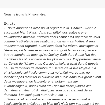
Nous relisons la Prisonnière.
Extrait :
« Nous apprenons avec un vif regret que M. Charles Swann a
succombé hier à Paris, dans son hôtel, des suites d’une
douloureuse maladie. Parisien dont l’esprit était apprécié de tous,
comme la sûreté de ses relations choisies mais fidèles, il sera
unanimement regretté, aussi bien dans les milieux artistiques et
littéraires, où la finesse avisée de son goût le faisait se plaire et
être recherché de tous, qu’au Jockey-Club dont il était l’un des
membres les plus anciens et les plus écoutés. Il appartenait aussi
au Cercle de l’Union et au Cercle Agricole. Il avait donné depuis
peu sa démission de membre du
Cercle de la rue Royale
. Sa
physionomie spirituelle comme sa notoriété marquante ne
laissaient pas d’exciter la curiosité du public dans tout great event
de la musique et de la peinture, et notamment aux
« vernissages », dont il avait été l’habitué fidèle jusqu’à ces
dernières années, où il n’était plus sorti que rarement de sa
demeure. Les obsèques auront lieu, etc. »......
« Swann était, au contraire, une remarquable personnalité
intellectuelle et artistique ; et bien qu’il n’eût rien « produit » il eut