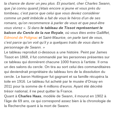
la chance de durer un peu plus. Et pourtant, cher Charles Swann,
que j’ai connu quand j’étais encore si jeune et vous près du
tombeau, c’est parce que celui que vous deviez considérer
comme un petit imbécile a fait de vous le héros d’un de ses
romans, qu’on recommence à parler de vous et que peut-être
vous vivrez ». Si dans
le tableau de Tissot représentant le
balcon du Cercle de la rue Royale
, où vous êtes entre Galliffet,
Edmond de Polignac
et Saint-Maurice, on parle tant de vous,
c’est parce qu’on voit qu’il y a quelques traits de vous dans le
personnage de Swann. »
Le tableau reproduit ci-dessous a une histoire. Peint par James
Tissot en 1868, il fut commandé par les personnes présentes sur
ce tableau qui donnèrent chacune 1000 francs à l'artiste. Il orna
un des salons du cercle. On tira au sort celui des commanditaires
qui deviendrait propriétaire du tableau lors de la dissolution du
cercle. Le baron Hottinguer fut gagnant et sa famille récupéra la
toile en 1916. Le tableau fut acheté par le musée d'Orsay en
2011 pour la somme de 4 millions d'euros. Ayant été décrété
trésor national, il ne peut quitter la France.
Quant à
Charles Haas
, modèle de Swann, il mourut en 1902 à
l'âge de 69 ans, ce qui correspond assez bien à la chronologie de
la Recherche quant à la mort de Swann.