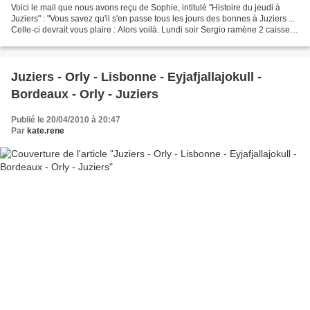
Voici le mail que nous avons reçu de Sophie, intitulé "Histoire du jeudi à
Juziers" : "Vous savez qu'il s'en passe tous les jours des bonnes à Juziers ...
Celle-ci devrait vous plaire : Alors voilà. Lundi soir Sergio ramène 2 caisses
de champagne à Juziers...
Juziers - Orly - Lisbonne - Eyjafjallajokull -
Bordeaux - Orly - Juziers
Publié le 20/04/2010 à 20:47
Par
kate.rene