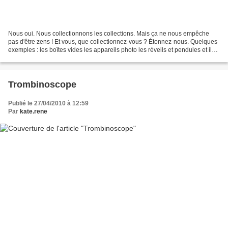
Nous oui. Nous collectionnons les collections. Mais ça ne nous empêche
pas d'être zens ! Et vous, que collectionnez-vous ? Étonnez-nous. Quelques
exemples : les boîtes vides les appareils photo les réveils et pendules et ils
ne sont pas tous là ! les...
Trombinoscope
Publié le 27/04/2010 à 12:59
Par
kate.rene