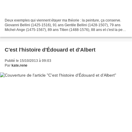
Deux exemples qui viennent étayer ma théorie : la peinture, ça conserve.
Giovanni Bellini (1425-1516), 91 ans Gentile Bellini (1428-1507), 79 ans
Michel-Ange (1475-1567), 89 ans Titien (1488-1576), 88 ans et c'est la peste
qui l'a tué ! Claude Gelée (1600-1682),...
C'est l'histoire d'Édouard et d'Albert
Publié le 15/10/2013 à 09:03
Par
kate.rene