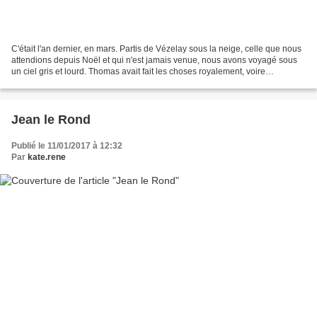
C'était l'an dernier, en mars. Partis de Vézelay sous la neige, celle que nous
attendions depuis Noël et qui n'est jamais venue, nous avons voyagé sous
un ciel gris et lourd. Thomas avait fait les choses royalement, voire
impérialement. La Villa 1901...
Jean le Rond
Publié le 11/01/2017 à 12:32
Par
kate.rene