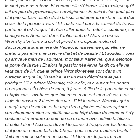
le pied pour se retenir. Et comme elle s'étonne, il lui explique qu'il
fait un peu de gymnastique norvégienne ! Et puis il n'en peut plus
et il prie sa bien-aimée de le laisser seul pour un instant car il doit
créer de la poésie à vers ! Et, resté seul dans le cabinet de travail
parfumé, il est traqué ! Il n'ose aller dans le réduit accoutumé, car
la mignonne Anna est dans l'antichambre ! Alors, le prince
Wronsky s'enferme à clef et prend un chapeau melon et
s'accroupit à la manière de Rébecca, ma femme qui, elle, ne
prétend pas être une créture d'art et de beauté ! Et soudain, voici
qu'arrive le mari de l'adultère, monsieur Karénine, qui a défoncé
la porte de la rue ! Et alors la passionnée Anna lui dit qu'elle ne
veut plus de lui, que le prince Wronsky et elle sont dans un
ouragan et que lui, Karénine, est un mari dégoûtant et peu
poétique ! "Le prince Wronsky, crie-t-elle, m'a ouvert les portes
du royaume ! Ô chien de mari, ô jaune, ô fils de la pantoufle et du
cataplasme, sais-tu ce que fait en ce moment mon trésor, mon
aigle de passion ? Il crée des vers !" Et le prince Wronsky qui a
mangé trop de melon et bu trop d'eau glacée est accroupi sur
son chapeau melon ou plutôt sur son képi d'aide de camp et il s'y
soulage et murmure le nom de sa maman avec infinie faiblesse
et délectation ! Accroupi devant le piano, il frappe sur les touches
et il joue un noctambule de Chopin pour couvrir d'autres bruits !
Voilà un roman selon mon coeur ! Et le mari, le pauvre mari