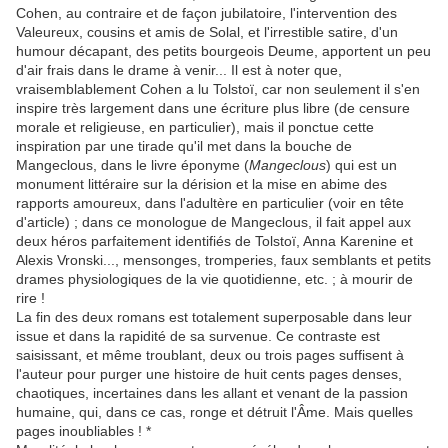
Cohen, au contraire et de façon jubilatoire, l'intervention des
Valeureux, cousins et amis de Solal, et l'irrestible satire, d'un
humour décapant, des petits bourgeois Deume, apportent un peu
d'air frais dans le drame à venir... Il est à noter que,
vraisemblablement Cohen a lu Tolstoï, car non seulement il s'en
inspire très largement dans une écriture plus libre (de censure
morale et religieuse, en particulier), mais il ponctue cette
inspiration par une tirade qu'il met dans la bouche de
Mangeclous, dans le livre éponyme (
Mangeclous
) qui est un
monument littéraire sur la dérision et la mise en abime des
rapports amoureux, dans l'adultère en particulier (voir en tête
d'article) ; dans ce monologue de Mangeclous, il fait appel aux
deux héros parfaitement identifiés de Tolstoï, Anna Karenine et
Alexis Vronski..., mensonges, tromperies, faux semblants et petits
drames physiologiques de la vie quotidienne, etc. ; à mourir de
rire !
La fin des deux romans est totalement superposable dans leur
issue et dans la rapidité de sa survenue. Ce contraste est
saisissant, et même troublant, deux ou trois pages suffisent à
l'auteur pour purger une histoire de huit cents pages denses,
chaotiques, incertaines dans les allant et venant de la passion
humaine, qui, dans ce cas, ronge et détruit l'Âme. Mais quelles
pages inoubliables ! *