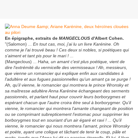
En épigraphe, extraits de
MANGECLOUS
d'Albert Cohen.
"(Salomon) ...
En tout cas, moi, j'ai lu un livre Karénine. Oh
comme je l'ai trouvé beau ! Ces deux si nobles, si poétiques qui
s'aiment et tant pis pour le mari ! ...
(Mangeclous) ...
Haha, un amant c'est plus poétique, vient de
dire l'extrémité du vermicelle des vermisseaux ! Ah, messieurs,
que vienne un romancier qui explique enfin aux candidates à
l'adultère et aux fugues passionnelles qu'un amant ça se purge !
Ah, qu'il vienne, le romancier qui montrera le prince Wronsky et
sa maîtresse adultère Anna Karénine échangeant des serments
passionnés, et parlant haut pour couvrir leurs borborygmes et
espérant chacun que l'autre croira être seul à borborygmer. Qu'il
vienne, le romancier qui montrera l'amante changeant de position
ou se comprimant subrepticement l'estomac pour supprimer les
borborygmes tout en souriant d'un air égaré et ravi ! ... Qu'il
vienne, le romancier qui nous montrera l'amant, prince Wronsky
et poète, ayant une colique et tâchant de tenir le coup, pâle et
moite, tandis que l'Anna lui dit sa passion éternelle. Et lui, il lève