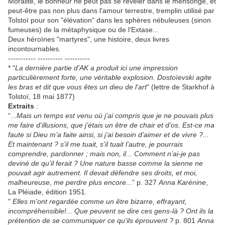
Moralité, le bonheur ne peut pas se révéler dans le mensonge, et
peut-être pas non plus dans l'amour terrestre, tremplin utilisé par
Tolstoï pour son "élévation" dans les sphères nébuleuses (sinon
fumeuses) de la métaphysique ou de l'Extase...
Deux héroïnes "martyres", une histoire, deux livres
incontournables.
----------- ---------- ----------
* "
La dernière partie d'AK a produit ici une impression
particulièrement forte, une véritable explosion. Dostoïevski agite
les bras et dit que vous êtes un dieu de l'art
" (lettre de Starkhof à
Tolstoï, 18 mai 1877)
Extraits
:
“...
Mais un temps est venu où j’ai compris que je ne pouvais plus
me faire d’illusions, que j’étais un être de chair et d’os. Est-ce ma
faute si Dieu m’a faite ainsi, si j’ai besoin d’aimer et de vivre ?...
Et maintenant ? s’il me tuait, s’il tuait l’autre, je pourrais
comprendre, pardonner ; mais non, il... Comment n’ai-je pas
deviné de qu’il ferait ? Une nature basse comme la sienne ne
pouvait agir autrement. Il devait défendre ses droits, et moi,
malheureuse, me perdre plus encore...
” p. 327
Anna Karénine
,
La Pléiade, édition 1951.
"
Elles m'ont regardée comme un être bizarre, effrayant,
incompréhensible!... Que peuvent se dire ces gens-là ? Ont ils la
prétention de se communiquer ce qu'ils éprouvent ?
p. 801
Anna