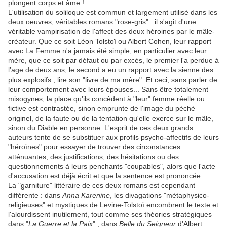
plongent corps et âme !
L'utilisation du soliloque est commun et largement utilisé dans les
deux oeuvres, véritables romans "rose-gris" : il s'agit d'une
véritable vampirisation de l'affect des deux héroines par le mâle-
créateur. Que ce soit Léon Tolstoï ou Albert Cohen, leur rapport
avec La Femme n'a jamais été simple, en particulier avec leur
mère, que ce soit par défaut ou par excès, le premier l'a perdue à
l’age de deux ans, le second a eu un rapport avec la sienne des
plus explosifs ; lire son "livre de ma mère". Et ceci, sans parler de
leur comportement avec leurs épouses... Sans être totalement
misogynes, la place qu'ils concèdent à "leur" femme réelle ou
fictive est contrastée, sinon emprunte de l'image du péché
originel, de la faute ou de la tentation qu'elle exerce sur le mâle,
sinon du Diable en personne. L'esprit de ces deux grands
auteurs tente de se substituer aux profils psycho-affectifs de leurs
"héroïnes" pour essayer de trouver des circonstances
atténuantes, des justifications, des hésitations ou des
questionnements à leurs penchants "coupables", alors que l'acte
d'accusation est déjà écrit et que la sentence est prononcée.
La "garniture" littéraire de ces deux romans est cependant
différente : dans
Anna Karenine
, les divagations "métaphysico-
religieuses" et mystiques de Levine-Tolstoï encombrent le texte et
l'alourdissent inutilement, tout comme ses théories stratégiques
dans "
La Guerre et la Paix
" ; dans
Belle du Seigneur
d'Albert