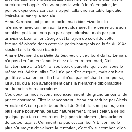
auraient réchappé. N'ouvrant pas la voie à la rédemption, les
peines expiatoires sont sans appel, telle une véritable lapidation
littéraire autant que sociale...
Anna Karenine est jeune et belle, mais bien vivante elle
"s'ennuie" avec un mari sombre et plus agé. Il ne pense qu'à son
ambition politique, non pas par esprit altruiste, mais par pur
arrivisme. Leur enfant Serge est le rayon de soleil de cette
femme délaissée dans cette vie petits-bourgeois de la fin du XIXe
siècle dans la Russie tsariste.
Ariane Deume, dans
Belle du Seigneur
, vit au bord du lac Léman,
n'a pas d'enfant et s'ennuie chez elle entre son mari, Didi,
fonctionnaire à la SDN, et ses beaux-parents, qui vivent sous le
même toit. Adrien, alias Didi, n'a pas d'envergure, mais est bien
gentil avec sa femme. En bref, il n'est pas méchant et ne pense,
lui aussi, qu'à son avancement dans la hiérarchie diplomatique
ou du moins bureaucratique.
Ces deux femmes rêvent, inconsciemment, du grand amour et du
prince charmant. Elles le rencontrent ; Anna est séduite par Alexis
Vronski et Ariane par le beau Solal de Solal. Ils sont jeunes, voire
plus jeune pour Anna, beaux naturellement, riches cela va de soi,
quelque peu fats et coureurs de jupons fatalement, insouciants
de toutes façons. Comment ne pas succomber ? Et comme le
plus sûr moyen de vaincre la tentation, c'est d'y succomber, elles