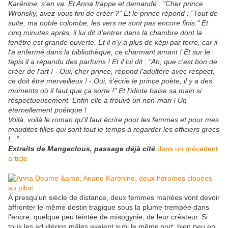
Karénine, s'en va. Et Anna frappe et demande : "Cher prince
Wronsky, avez-vous fini de créer ?" Et le prince répond : "Tout de
suite, ma noble colombe, les vers ne sont pas encore finis." Et
cinq minutes après, il lui dit d'entrer dans la chambre dont la
fenêtre est grande ouverte. Et il n'y a plus de képi par terre, car il
l'a enfermé dans la bibliothèque, ce charmant amant ! Et sur le
tapis il a répandu des parfums ! Et il lui dit : "Ah, que c'est bon de
créer de l'art ! - Oui, cher prince, répond l'adultère avec respect,
ce doit être merveilleux ! - Oui, s'écrie le prince poète, il y a des
moments où il faut que ça sorte !" Et l'idiote baise sa main si
respectueusement. Enfin elle a trouvé un non-mari ! Un
éternellement poétique !
Voilà, voilà le roman qu'il faut écrire pour les femmes et pour mes
maudites filles qui sont tout le temps à regarder les officiers grecs
!..."
Extraits de Mangeclous, passage déjà cité
dans un précédent
article
À presqu'un siècle de distance, deux femmes mariées vont devoir
affronter le même destin tragique sous la plume trempée dans
l'encre, quelque peu teintée de misogynie, de leur créateur. Si
tous les adultérins mâles avaient subi le même sort, bien peu en