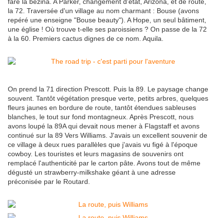
fare la bezina. A Parker, changement d'état, Arizona, et de route,
la 72. Traversée d'un village au nom charmant : Bouse (avons
repéré une enseigne "Bouse beauty"). A Hope, un seul bâtiment,
une église ! Où trouve t-elle ses paroissiens ? On passe de la 72
à la 60. Premiers cactus dignes de ce nom. Aquila.
On prend la 71 direction Prescott. Puis la 89. Le paysage change
souvent. Tantôt végétation presque verte, petits arbres, quelques
fleurs jaunes en bordure de route, tantôt étendues sableuses
blanches, le tout sur fond montagneux. Après Prescott, nous
avons loupé la 89A qui devait nous mener à Flagstaff et avons
continué sur la 89 Vers Williams. J'avais un excellent souvenir de
ce village à deux rues parallèles que j'avais vu figé à l'époque
cowboy. Les touristes et leurs magasins de souvenirs ont
remplacé l'authenticité par le carton pâte. Avons tout de même
dégusté un strawberry-milkshake géant à une adresse
préconisée par le Routard.