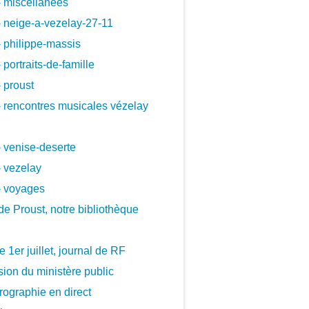
 miscellanees
 neige-a-vezelay-27-11
 philippe-massis
 portraits-de-famille
 proust
 rencontres musicales vézelay
 venise-deserte
 vezelay
- voyages
de Proust, notre bibliothèque
le 1er juillet, journal de RF
ion du ministère public
ographie en direct