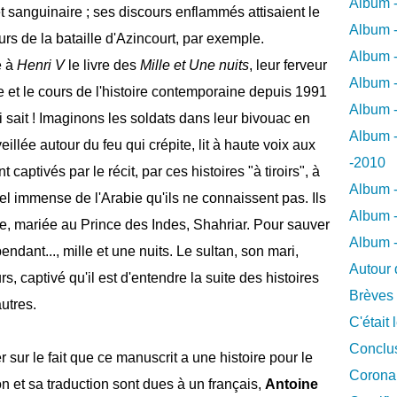
Album -
 et sanguinaire ; ses discours enflammés attisaient le
Album -
rs de la bataille d'Azincourt, par exemple.
Album -
é à
Henri V
le livre des
Mille et Une nuits
, leur ferveur
Album -
e et le cours de l'histoire contemporaine depuis 1991
Album -
ui sait ! Imaginons les soldats dans leur bivouac en
Album -
veillée autour du feu qui crépite, lit à haute voix aux
-2010
 captivés par le récit, par ces histoires "à tiroirs", à
Album -
iel immense de l'Arabie qu'ils ne connaissent pas. Ils
Album -
e, mariée au Prince des Indes, Shahriar. Pour sauver
Album 
endant..., mille et une nuits. Le sultan, son mari,
Autour 
rs, captivé qu'il est d'entendre la suite des histoires
Brèves
utres.
C'était 
Conclus
ter sur le fait que ce manuscrit a une histoire pour le
Coronar
n et sa traduction sont dues à un français,
Antoine