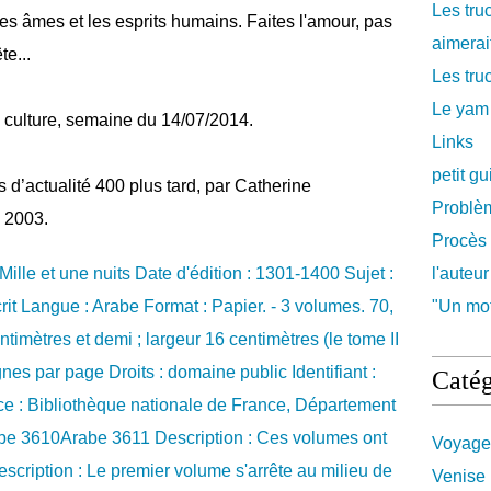
Les tru
les âmes et les esprits humains. Faites l'amour, pas
aimerait
te...
Les truc
Le yam
 culture, semaine du 14/07/2014.
Links
petit g
d’actualité 400 plus tard, par Catherine
Problè
 2003.
Procès 
l'auteur
"Un mot
Catég
Voyage
Venise 