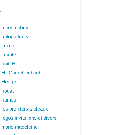
s
 albert-cohen
 autoportraits
 cecile
 couple
 haiti-H
 H : Carnet Debord
- Hedge
 houat
- humour
 les-premiers-tableaux
 logos-invitations-et-divers
- marie-madeleine