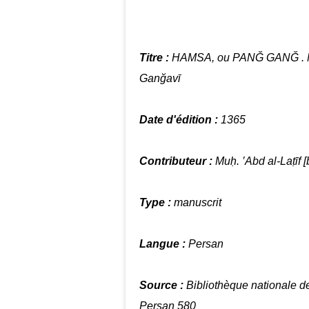
Titre :
HAMSA, ou PANĞ GANĞ . Niż
Ganğavī
Date d'édition :
1365
Contributeur :
Muḥ. ‛Abd al-Laṭīf [
Type :
manuscrit
Langue :
Persan
Source :
Bibliothèque nationale 
Persan 580