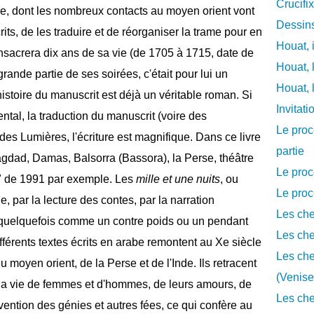
Crucifi
ècle, dont les nombreux contacts au moyen orient vont
Dessins
its, de les traduire et de réorganiser la trame pour en
Houat, 
 consacrera dix ans de sa vie (de 1705 à 1715, date de
Houat, 
ande partie de ses soirées, c'était pour lui un
Houat, 
histoire du manuscrit est déjà un véritable roman. Si
Invitat
tal, la traduction du manuscrit (voire des
Le proc
des Lumières, l'écriture est magnifique. Dans ce livre
partie
agdad, Damas, Balsorra (Bassora), la Perse, théâtre
Le proc
t" de 1991 par exemple. Les
mille et une nuits
, ou
Le proc
, par la lecture des contes, par la narration
Les che
nté quelquefois comme un contre poids ou un pendant
Les che
différents textes écrits en arabe remontent au Xe siècle
Les che
 moyen orient, de la Perse et de l'Inde. Ils retracent
(Venise
 la vie de femmes et d'hommes, de leurs amours, de
Les che
vention des génies et autres fées, ce qui confère au