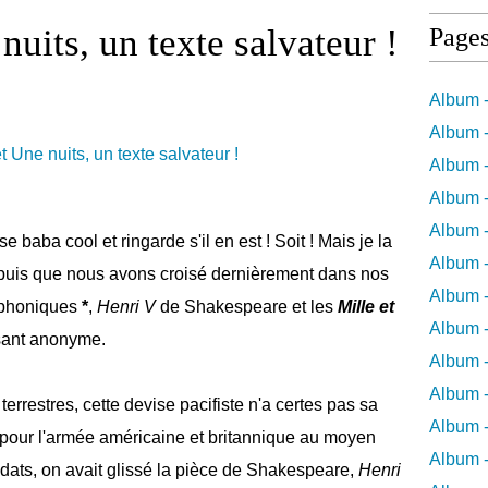
nuits, un texte salvateur !
Page
Album -
Album -
Album -
Album -
Album -
e baba cool et ringarde s'il en est ! Soit ! Mais je la
Album -
puis que nous avons croisé dernièrement dans nos
Album 
iophoniques
*
,
Henri V
de Shakespeare et les
Mille et
Album -
disant anonyme.
Album 
Album -
errestres, cette devise pacifiste n'a certes pas sa
Album -
 pour l'armée américaine et britannique au moyen
Album 
ldats, on avait glissé la pièce de Shakespeare,
Henri