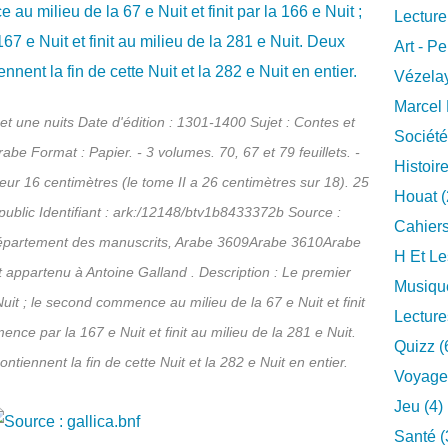
Lecture
Art - Pe
Vézelay
Marcel 
e et une nuits Date d'édition : 1301-1400 Sujet : Contes et
Société
be Format : Papier. - 3 volumes. 70, 67 et 79 feuillets. -
Histoire
eur 16 centimètres (le tome II a 26 centimètres sur 18). 25
Houat (
public Identifiant : ark:/12148/btv1b8433372b Source :
Cahiers
Département des manuscrits, Arabe 3609Arabe 3610Arabe
H Et Le
 appartenu à Antoine Galland . Description : Le premier
Musique
uit ; le second commence au milieu de la 67 e Nuit et finit
Lecture
ence par la 167 e Nuit et finit au milieu de la 281 e Nuit.
Quizz (
tiennent la fin de cette Nuit et la 282 e Nuit en entier.
Voyage
Jeu (4)
Santé (