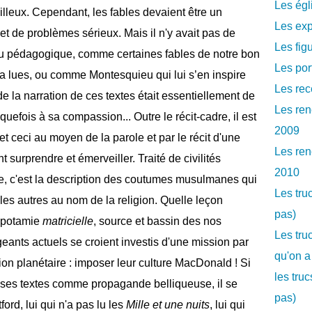
Les égl
lleux. Cependant, les fables devaient être un
Les exp
et de problèmes sérieux. Mais il n'y avait pas de
Les fig
ou pédagogique, comme certaines fables de notre bon
Les por
 a lues, ou comme Montesquieu qui lui s’en inspire
Les rec
de la narration de ces textes était essentiellement de
Les ren
lquefois à sa compassion... Outre le récit-cadre, il est
2009
t ceci au moyen de la parole et par le récit d'une
Les ren
t surprendre et émerveiller. Traité de civilités
2010
ale, c'est la description des coutumes musulmanes qui
Les tru
les autres au nom de la religion. Quelle leçon
pas)
sopotamie
matricielle
, source et bassin des nos
Les tru
igeants actuels se croient investis d'une mission par
qu'on a
tion planétaire : imposer leur culture MacDonald ! Si
les tru
e ses textes comme propagande belliqueuse, il se
pas)
ord, lui qui n'a pas lu les
Mille et une nuits
, lui qui