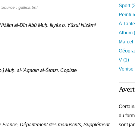
Sport (
Source : gallica.bnf
Peintur
À Table
ām al-Dīn Abū Muḥ. Iliyās b. Yūsuf Niżāmī
Album (
Marcel 
Géograp
V (1)
Venise 
b.] Muḥ. al-‛Aqāqīrī al-Šīrāzī. Copiste
Avert
Certain
du form
de France, Département des manuscrits, Supplément
sont ja