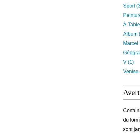
Sport (
Peintur
À Table
Album (
Marcel 
Géograp
V (1)
Venise 
Avert
Certain
du form
sont ja