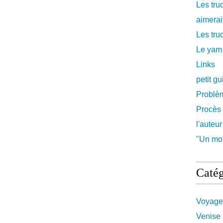
Les tru
aimerait
Les truc
Le yam
Links
petit g
Problè
Procès 
l'auteur
"Un mot
Catég
Voyage
Venise 