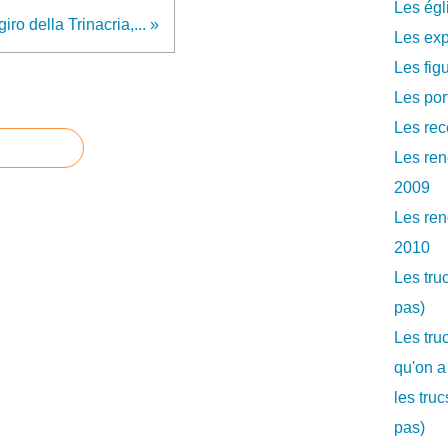
Les égl
 giro della Trinacria,... »
Les exp
Les fig
Les por
Les rec
Les ren
2009
Les ren
2010
Les tru
pas)
Les tru
qu'on a
les tru
pas)