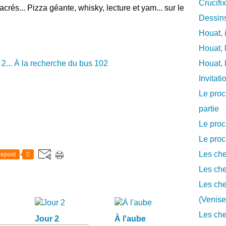
Crucifi
crés... Pizza géante, whisky, lecture et yam... sur le
Dessins
Houat, 
Houat, 
Houat, 
Invitat
Le proc
partie
Le proc
Le proc
Les che
epost
0
Les che
Les che
(Venise
Les che
Jour 2
À l'aube