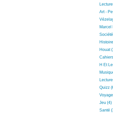
Lecture
Art - Pe
Vézelay
Marcel 
Société
Histoire
Houat (
Cahiers
H Et Le
Musique
Lecture
Quizz (
Voyage
Jeu (4)
Santé (