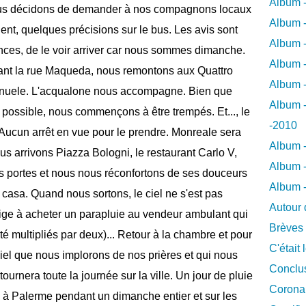
Album -
nous décidons de demander à nos compagnons locaux
Album -
ent, quelques précisions sur le bus. Les avis sont
Album -
nces, de le voir arriver car nous sommes dimanche.
Album -
enant la rue Maqueda, nous remontons aux Quattro
Album -
manuele. L'acqualone nous accompagne. Bien que
Album -
us possible, nous commençons à être trempés. Et..., le
-2010
Aucun arrêt en vue pour le prendre. Monreale sera
Album -
 arrivons Piazza Bologni, le restaurant Carlo V,
Album -
es portes et nous nous réconfortons de ses douceurs
Album 
 casa. Quand nous sortons, le ciel ne s'est pas
Autour 
lige à acheter un parapluie au vendeur ambulant qui
Brèves
été multipliés par deux)... Retour à la chambre et pour
C'était 
ciel que nous implorons de nos prières et qui nous
Conclus
ournera toute la journée sur la ville. Un jour de pluie
Coronar
ra à Palerme pendant un dimanche entier et sur les