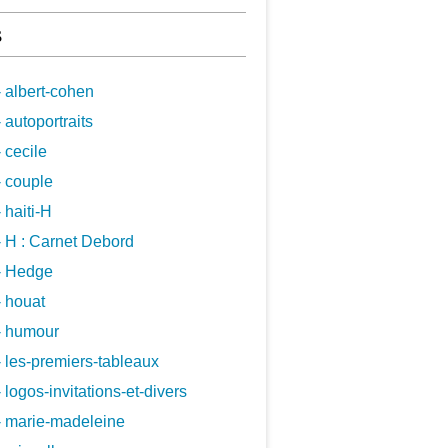
s
 albert-cohen
 autoportraits
 cecile
 couple
 haiti-H
 H : Carnet Debord
- Hedge
 houat
- humour
 les-premiers-tableaux
 logos-invitations-et-divers
- marie-madeleine