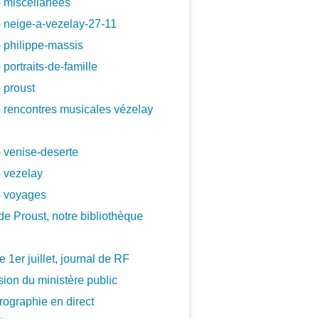
 miscellanees
 neige-a-vezelay-27-11
 philippe-massis
 portraits-de-famille
 proust
 rencontres musicales vézelay
 venise-deserte
 vezelay
- voyages
de Proust, notre bibliothèque
le 1er juillet, journal de RF
ion du ministère public
ographie en direct