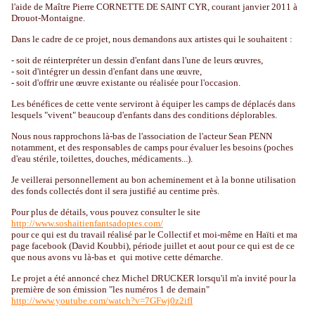
l'aide de Maître Pierre CORNETTE DE SAINT CYR, courant janvier 2011 à
Drouot-Montaigne.
Dans le cadre de ce projet, nous demandons aux artistes qui le souhaitent :
- soit de réinterpréter un dessin d'enfant dans l'une de leurs œuvres,
- soit d'intégrer un dessin d'enfant dans une œuvre,
- soit d'offrir une œuvre existante ou réalisée pour l'occasion.
Les bénéfices de cette vente serviront à équiper les camps de déplacés dans
lesquels "vivent" beaucoup d'enfants dans des conditions déplorables.
Nous nous rapprochons là-bas de l'association de l'acteur Sean PENN
notamment, et des responsables de camps pour évaluer les besoins (poches
d'eau stérile, toilettes, douches, médicaments...).
Je veillerai personnellement au bon acheminement et à la bonne utilisation
des fonds collectés dont il sera justifié au centime près.
Pour plus de détails, vous pouvez consulter le site
http://www.soshaitienfantsadoptes.com/
pour ce qui est du travail réalisé par le Collectif et moi-même en Haïti et ma
page facebook (David Koubbi), période juillet et aout pour ce qui est de ce
que nous avons vu là-bas et qui motive cette démarche.
Le projet a été annoncé chez Michel DRUCKER lorsqu'il m'a invité pour la
première de son émission "les numéros 1 de demain"
http://www.youtube.com/watch?v=7GFwj0z2ifI