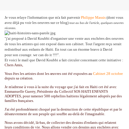
Je vous relaye l'information que m'a fait parvenir
Philippe Massis
(dont vous
avez déjà pu voir les oeuvres sur ce blog)
tout au bas de l'article, quelques oeuvres
.
récentes
"j'ai proposé à David Koubbi d'organiser une vente aux enchéres des oeuvres
de tous les artistes qui ont exposé dans son cabinet. Tout l'argent reçu serait
redistribué aux enfants de Haïti. En tout cas un énorme bravo à David
pour son courage. we can do it !!!!".
Et voici le mail que David Koubbi a fait circuler concernant cette initiative :
Chers Amis,
Vous êtes les artistes dont les œuvres ont été exposées au
Cabinet 28 octobre
depuis sa création.
Je m'adresse à vous à la suite du voyage que j'ai fait en Haïti cet été avec
Emmanuelle Guerry, Présidente du Collectif SOS HAITI ENFANTS
ADOPTES, pour ramener 500 orphelins haïtiens légalement adoptés par des
familles françaises.
J'ai été profondément choqué par la destruction de cette république et par le
désœuvrement de son peuple qui souffre au-delà de l'imaginable.
Nous avons décidé, là-bas, de collecter des dessins d'enfants qui relatent
leurs conditions de vie. Nous allons vendre ces dessins aux enchères avec