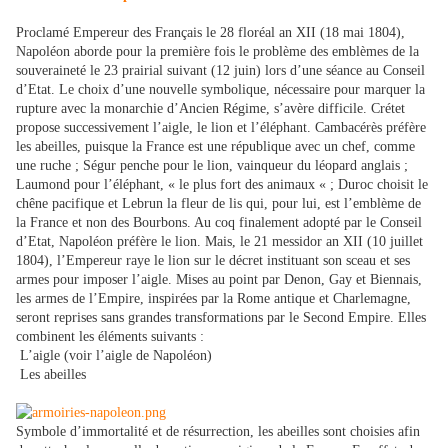
Proclamé Empereur des Français le 28 floréal an XII (18 mai 1804),
Napoléon aborde pour la première fois le problème des emblèmes de la
souveraineté le 23 prairial suivant (12 juin) lors d’une séance au Conseil
d’Etat. Le choix d’une nouvelle symbolique, nécessaire pour marquer la
rupture avec la monarchie d’Ancien Régime, s’avère difficile. Crétet
propose successivement l’aigle, le lion et l’éléphant. Cambacérès préfère
les abeilles, puisque la France est une république avec un chef, comme
une ruche ; Ségur penche pour le lion, vainqueur du léopard anglais ;
Laumond pour l’éléphant, « le plus fort des animaux « ; Duroc choisit le
chêne pacifique et Lebrun la fleur de lis qui, pour lui, est l’emblème de
la France et non des Bourbons. Au coq finalement adopté par le Conseil
d’Etat, Napoléon préfère le lion. Mais, le 21 messidor an XII (10 juillet
1804), l’Empereur raye le lion sur le décret instituant son sceau et ses
armes pour imposer l’aigle. Mises au point par Denon, Gay et Biennais,
les armes de l’Empire, inspirées par la Rome antique et Charlemagne,
seront reprises sans grandes transformations par le Second Empire. Elles
combinent les éléments suivants :
L’aigle (voir l’aigle de Napoléon)
Les abeilles
Symbole d’immortalité et de résurrection, les abeilles sont choisies afin