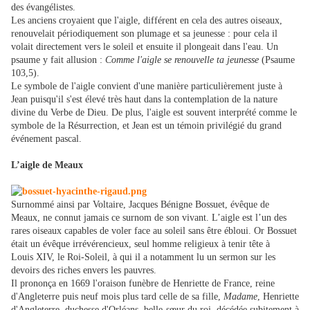
des évangélistes.
Les anciens croyaient que l'aigle, différent en cela des autres oiseaux,
renouvelait périodiquement son plumage et sa jeunesse : pour cela il
volait directement vers le soleil et ensuite il plongeait dans l'eau. Un
psaume y fait allusion :
Comme l'aigle se renouvelle ta jeunesse
(Psaume
103,5).
Le symbole de l'aigle convient d'une manière particulièrement juste à
Jean puisqu'il s'est élevé très haut dans la contemplation de la nature
divine du Verbe de Dieu. De plus, l'aigle est souvent interprété comme le
symbole de la Résurrection, et Jean est un témoin privilégié du grand
événement pascal.
L’aigle de Meaux
Surnommé ainsi par Voltaire, Jacques Bénigne Bossuet, évêque de
Meaux, ne connut jamais ce surnom de son vivant. L’aigle est l’un des
rares oiseaux capables de voler face au soleil sans être ébloui. Or Bossuet
était un évêque irrévérencieux, seul homme religieux à tenir
tête
à
Louis XIV, le Roi-Soleil, à qui il a notamment lu un sermon sur les
devoirs des riches envers les pauvres.
Il prononça en 1669 l'
oraison funèbre
de
Henriette de France
,
reine
d'Angleterre
puis neuf mois plus tard celle de sa fille,
Madame
, Henriette
d'Angleterre, duchesse d'Orléans, belle-sœur du roi, décédée subitement à