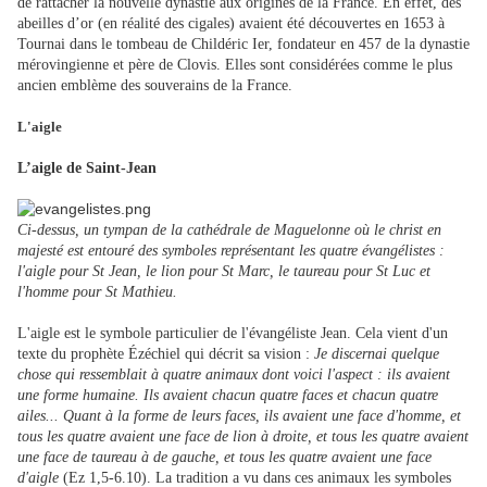
de rattacher la nouvelle dynastie aux origines de la France. En effet, des
abeilles d’or (en réalité des cigales) avaient été découvertes en 1653 à
Tournai dans le tombeau de Childéric Ier, fondateur en 457 de la dynastie
mérovingienne et père de Clovis. Elles sont considérées comme le plus
ancien emblème des souverains de la France.
L'aigle
L’aigle de Saint-Jean
Ci-dessus, un tympan de la cathédrale de Maguelonne où le christ en
majesté est entouré des symboles représentant les quatre évangélistes :
l'aigle pour St Jean, le lion pour St Marc, le taureau pour St Luc et
l'homme pour St Mathieu.
L'aigle est le symbole particulier de l'évangéliste Jean. Cela vient d'un
texte du prophète Ézéchiel qui décrit sa vision :
Je discernai quelque
chose qui ressemblait à quatre animaux dont voici l'aspect : ils avaient
une forme humaine. Ils avaient chacun quatre faces et chacun quatre
ailes... Quant à la forme de leurs faces, ils avaient une face d'homme, et
tous les quatre avaient une face de lion à droite, et tous les quatre avaient
une face de taureau à de gauche, et tous les quatre avaient une face
d'aigle
(Ez 1,5-6.10). La tradition a vu dans ces animaux les symboles