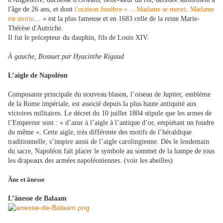
l'âge de 26 ans, et dont
l'oraison funèbre
« …Madame se meurt, Madame
est morte
… »
est la plus fameuse et en 1683 celle de la reine Marie-
Thérèse d'Autriche.
Il fut le précepteur du dauphin, fils de Louis XIV.
À gauche, Bossuet par Hyacinthe Rigaud
L’aigle de Napoléon
Composante principale du nouveau blason, l’oiseau de Jupiter, emblème
de la Rome impériale, est associé depuis la plus haute antiquité aux
victoires militaires. Le décret du 10 juillet 1804 stipule que les armes de
l’Empereur sont : « d’azur à l’aigle à l’antique d’or, empiétant un foudre
du même «. Cette aigle, très différente des motifs de l’héraldique
traditionnelle, s’inspire aussi de l’aigle carolingienne. Dès le lendemain
du sacre, Napoléon fait placer le symbole au sommet de la hampe de tous
les drapeaux des armées napoléoniennes. (voir les abeilles)
Âne et ânesse
L’ânesse de Balaam