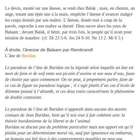
Le devin, monté sur une ânesse, se rend chez Balak ; mais, en chemin, un
ange, tenant une épée nue à la main, empêche l’ânesse d’avancer malgré
les coups donnés par son maître. L’ânesse, douée tout à coup de la
parole, reproche à son maître sa dureté. Dieu ouvre alors les yeux de
Balaam ; devant Balak, il bénit, par trois fois, le peuple qu’il avait pour
mission de maudire. (cf. Dt 23 5-6. Jos 24 9-10. Ne 13 2. Mi 6 5.)
À droite, l'ânesse de Balaam par Rembrandt
L’âne de
Buridan
Le paradoxe de l’âne de Buridan est la légende selon laquelle un âne est
mort de faim et de soif entre son picotin d’avoine et son seau d’eau, faute
de choisir par quoi commencer. On ne peut, à proprement parler, faire de
ce cas de figure un paradoxe logique ; il s’agit plutôt d’un cas d’école de
dilemme poussé à l’absurde, et ces deux traits caractérisent le phénomène
de double contrainte.
Le paradoxe de l’âne de Buridan n’apparaît dans aucune des œuvres
connues de Jean Buridan, bien qu’il soit tout à fait cohérent avec la
théorie buridanienne de la liberté et de l’animal.
Buridan ne discute pas du problème particulier mais son apport est qu’il
plaida pour un déterminisme moral où, sauf par ignorance ou embarras,
un humain qui fait face à des comportements possibles ne peut que