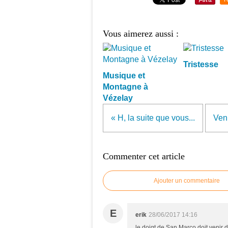
Vous aimerez aussi :
Tristesse
Musique et
Montagne à
Vézelay
« H, la suite que vous...
Veni
Commenter cet article
Ajouter un commentaire
E
erik
28/06/2017 14:16
le doigt de San Marco doit venir