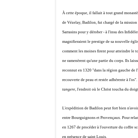
À cette époque, il fallait à tout grand monas
de Vézelay, Badilon, fut chargé de la mission 
Sarrasins pour y dérober - à l'insu des Infidèle
magnifieraient le prestige de sa nouvelle égl
comment les moines firent pour atteindre le t
ne ramenèrent qu'une partie du corps. Ils lais
reconnut en 1320 "dans la région gauche de l'os
recouverte de peau et restée adhérente à l'os"
tangere
, l'endroit où le Christ toucha du doi
L'expédition de Badilon peut fort bien n'avoir
entre Bourguignons et Provençaux. Pour relance
en 1267 de procéder à l'ouverture du coffre sc
en présence de saint Louis.