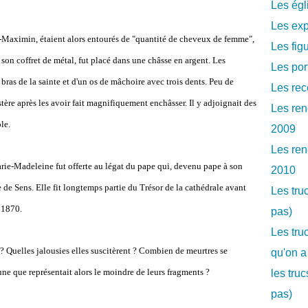
Les égl
Les exp
nt-Maximin, étaient alors entourés de "quantité de cheveux de femme",
Les fig
 de son coffret de métal, fut placé dans une châsse en argent. Les
Les por
bras de la sainte et d'un os de mâchoire avec trois dents. Peu de
Les rec
ère après les avoir fait magnifiquement enchâsser. Il y adjoignait des
Les ren
le.
2009
Les ren
rie-Madeleine fut offerte au légat du pape qui, devenu pape à son
2010
le de Sens. Elle fit longtemps partie du Trésor de la cathédrale avant
Les tru
 1870.
pas)
Les tru
? Quelles jalousies elles suscitèrent ? Combien de meurtres se
qu'on a
une que représentait alors le moindre de leurs fragments ?
les tru
pas)