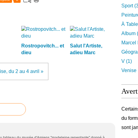
Sport (
Peintur
À Table
Album (
Marcel 
Rostropovitch... et
Salut l'Artiste,
Géograp
dieu
adieu Marc
V (1)
Venise 
se, du 2 au 4 avril »
Avert
Certain
du form
sont ja
 du tableau du musée d'Amiens "madeleine repentante" donné à