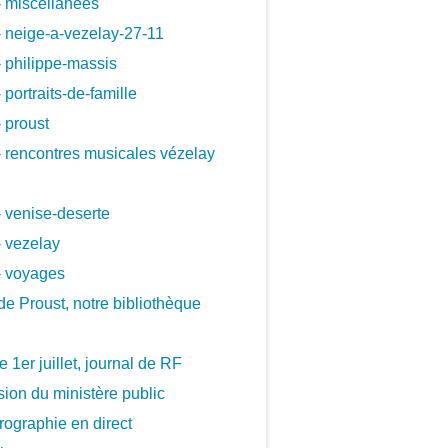
 miscellanees
 neige-a-vezelay-27-11
 philippe-massis
 portraits-de-famille
 proust
 rencontres musicales vézelay
 venise-deserte
 vezelay
- voyages
de Proust, notre bibliothèque
le 1er juillet, journal de RF
ion du ministère public
ographie en direct