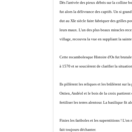
Dès l'arrivée des pieux débris sur la colline 
fut alors la délivrance des captifs. Un si gra
dut au XIe siècle faire fabriquer des grilles p
leurs maux. L'un des plus beaux miracles recen
village, recouvra la vue en suppliant la sainte
Cette rocambolesque Histoire d'Os fut brutal
à 1570 et se soucièrent de clarifier la situatio
Ils pillèrent les reliques et les brûlèrent sur
Ostien, Andéol et le bois de la croix partirent
fertiliser les terres alentour. La basilique fit 
Finies les fariboles et les superstitions ! L'on
fait toujours déchanter.