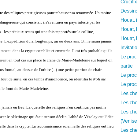
Crucifi
Dessins
tère des reliques prestigieuses pour rehausser sa renommée. Un moine
Houat, 
dangereuse qui consistait à s'aventurer en pays infesté par les
Houat, 
s - les précieux restes qui une fois rapportés sur la colline,
Houat, 
ise. L'expédition dura longtemps, un ou deux ans. On ne saura jamais
Invitat
ombeau dans la crypte comblée et emmurée. Il est très probable qu'ils
Le proc
sèrent en tout cas sur place le crâne de Marie-Madeleine sur lequel on
partie
 frontal, au-dessus de l'orbite (...) une petite portion de chair
Le proc
. Tout de suite, en ces temps d'innoncence, on identifia le
Noli me
Le proc
gt le front de Marie-Madeleine.
Les che
Les che
 jamais eu lieu. La querelle des reliques n'en continua pas moins
Les che
r le pèlerinage qui était sur son déclin, l'abbé de Vézelay eut l'idée
(Venise
ellé dans la crypte. La reconnaissance solennelle des reliques eut lieu
Les che