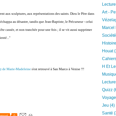
Lecture
Art - Pe
rent aux sculptures, aux représentations des saints. Dieu le Père dans
Vézelay
 échappa au désastre, tandis que Jean-Baptiste, le Précurseur - celui
Marcel 
tête cassée, et non tranchée pour une fois ; il se vit aussi supprimer
Société
enté..."
Histoire
Houat (
Cahiers
H Et Le
gt de Marie-Madeleine
s'est retrouvé à San Marco à Venise !!!
Musique
Lecture
Quizz (
Voyage
Jeu (4)
Santé (
epost
0