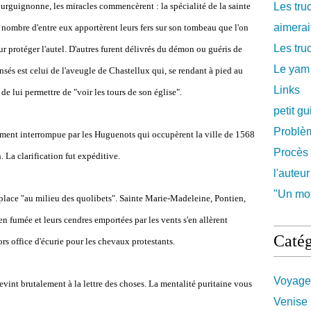
bourguignonne, les miracles commencèrent : la spécialité de la sainte
Les tru
aimerait
nd nombre d'entre eux apportèrent leurs fers sur son tombeau que l'on
Les truc
our protéger l'autel. D'autres furent délivrés du démon ou guéris de
Le yam
sés est celui de l'aveugle de Chastellux qui, se rendant à pied au
Links
 de lui permettre de "voir les tours de son église".
petit g
Problè
ement interrompue par les Huguenots qui occupèrent la ville de 1568
Procès 
n. La clarification fut expéditive.
l'auteur
"Un mot
 la place "au milieu des quolibets". Sainte Marie-Madeleine, Pontien,
 en fumée et leurs cendres emportées par les vents s'en allèrent
Catég
alors office d'écurie pour les chevaux protestants.
Voyage
 revint brutalement à la lettre des choses. La mentalité puritaine vous
Venise 