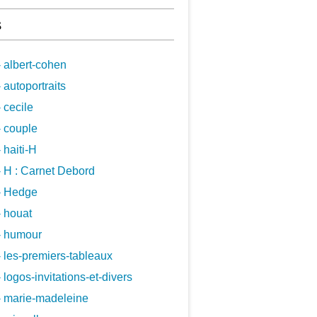
s
 albert-cohen
 autoportraits
 cecile
 couple
 haiti-H
 H : Carnet Debord
- Hedge
 houat
- humour
 les-premiers-tableaux
 logos-invitations-et-divers
- marie-madeleine