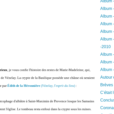
Album -
Album -
Album -
Album -
Album -
Album -
-2010
Album -
Album -
Album 
érieux
, je vous confie l'histoire des restes de Marie-Madeleine, qui,
Autour 
 de Vézelay. La crypte de la Basilique possède une châsse où seraient
Brèves
ée par
Édith de la Héronnière
(
Vézelay, l'esprit du lieu
)
:
C'était 
Conclus
arcophage d'albâtre à Saint-Maximin de Provence losque les Sarrasins
Coronar
rent l'église. Le tombeau resta enfoui dans la crypte sous les ruines.