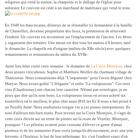
religieux qui vend la toiture, la charpente et le dallage de l'église pour
subsister. Le couvent est cédé à un marchand de matériaux qui vend le reste.
En 1949 les franciscains, désireux de se réinstaller ici demandent à la famille
de Chastellux, devenue propriétaire des lieux, la permission de réinvestir
l'endroit. Un couvent est reconstruit sur l'emplacement de l'ancien. Les frères
y organisent des retraites. Une messe est dite tous les matins à 8 heures, sauf
le dimanche. La chapelle est d'origine (milieu du XIIe siècle) avec quelques
remaniements et restaurations du milieu du XVIIe.
Autre lieu béni visité cette semaine : le domaine de
La Croix Montjoie
, chez
deux jeunes viticulteurs, Sophie et Matthieu Woillez du charmant village de
Tharoiseau. Nous connaissions déjà "L'impatiente" pour l'avoir dégusté chez
Maryse. Nous avons goûté "L'élégante" et enfin "La voluptueuse". Ces trois
vins (Chardonnay) ont chacun leur caractère. N'étant pas oenologue, je ne
peux que dire qu'ils sont bons. La voluptueuse (nous en avons acheté six
bouteilles) est le meilleur, le plus cher aussi (81€ les 6). Il nous a fait pensé à
un Pouilly fumé. Nous souhaitons longue vie à ces jeunes entrepreneurs. Ils
sont d'ailleurs très bien notés. Pour revenir sur la Croix Montjoie, il s'agit de
cette croix élevée sur un tertre de pierres sur la route de Vézelay. Montjoie,
pourquoi ? Les pélerins avaient pour coutume d'élever ce genre d'amas
pierreux et de les surmonter d'une croix lorsqu'ils découvraient, avec une joie
fervente, à l'horizon, le but de leur pélerinage. Ici, c'est l'endroit exact d'où