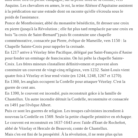
Asquins. Les chevaliers en armes, le roi, la reine Aliénor d'Aquitaine assistent
à la prédication sur une estrade dont on raconte qu'elle s'écroula sous le
poids de l'assistance.
Ponce de Montboissier, abbé du monastère bénédictin, fit dresser une croix
en pierre (jusqu'à la Révolution ; elle fut plus tard remplacée par une croix en
bois "la croix de Saint-Bernard") puis fit construire une chapelle
commémorative, consacrée par Pierre, évêque de Marseille, vers 1150 : la
Chapelle Sainte-Croix pour rappeler la croisade.
En 1217 arrive à Vézelay frère Pacifique, délégué par Saint-François d'Assise
pour fonder un ermitage de franciscains. On lui prête la chapelle Sainte-
Croix. Les frères mineurs s'installent définitivement et peuvent alors
construire un couvent de vingt-cinq religieux, vers 1232. Saint-Louis vient
quatre fois à Vézelay et leur rend visite (en 1244, 1248, 1267 et 1270).
En 1360, les anglais occupent la Cordelle pour attaquer Vézelay. C'est la
guerre de cent ans.
En 1390, le couvent est incendié, puis reconstruit grâce à la famille de
Chastellux. Un autre incendie détruit la Cordelle, reconstruite et consacrée
en 1491 par l'évêque Albert.
Puis ce sont les guerres de religion. Les troupes calvinistes incendient à
nouveau la Cordelle en 1569. Seule la petite chapelle primitive en réchappe.
Le couvent est reconstruit en 1637-1643 avec l'aide d'Erart de Rochefort,
abbé de Vézelay et Hercule de Beauvoir, comte de Chastellux.
Mais c'en est fini de la prospérité. À la révolution, il ne reste plus qu'un