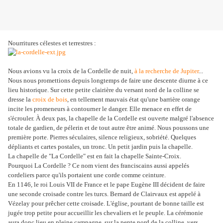
Nourritures célestes et terrestres :
Nous avions vu la croix de la Cordelle de nuit,
à la recherche de Jupiter
...
Nous nous promettions depuis longtemps de faire une descente diurne à ce
lieu historique. Sur cette petite clairière du versant nord de la colline se
dresse la
croix de bois
, en tellement mauvais état qu'une barrière orange
incite les promeneurs à contourner le danger. Elle menace en effet de
s'écrouler. À deux pas, la chapelle de la Cordelle est ouverte malgré l'absence
totale de gardien, de pélerin et de tout autre être animé. Nous poussons une
première porte. Pierres séculaires, silence religieux, sobriété. Quelques
dépliants et cartes postales, un tronc. Un petit jardin puis la chapelle.
La chapelle de "La Cordelle" est en fait la chapelle Sainte-Croix.
Pourquoi La Cordelle ? Ce nom vient des franciscains aussi appelés
cordeliers parce qu'ils portaient une corde comme ceinture.
En 1146, le roi Louis VII de France et le pape Eugène III décident de faire
une seconde croisade contre les turcs. Bernard de Clairvaux est appelé à
Vézelay pour prêcher cette croisade. L'église, pourtant de bonne taille est
jugée trop petite pour accueillir les chevaliers et le peuple. La cérémonie
aura donc lieu en pleine campagne, sur la pente nord de la colline, vers