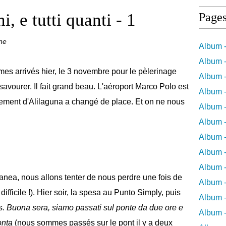
i, e tutti quanti - 1
Page
ne
Album -
Album -
es arrivés hier, le 3 novembre pour le pèlerinage
Album -
avourer. Il fait grand beau. L'aéroport Marco Polo est
Album -
ement d'Alilaguna a changé de place. Et on ne nous
Album -
Album -
Album 
Album -
Album 
anea, nous allons tenter de nous perdre une fois de
Album -
difficile !). Hier soir, la spesa au Punto Simply, puis
Album -
s.
Buona sera, siamo passati sul ponte da due ore e
Album 
ronta
(nous sommes passés sur le pont il y a deux