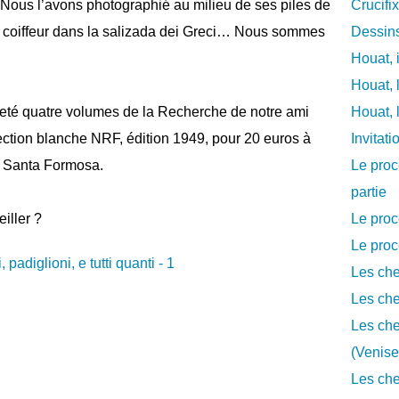
. Nous l’avons photographié au milieu de ses piles de
Crucifi
 de coiffeur dans la salizada dei Greci… Nous sommes
Dessins
Houat, 
Houat, 
heté quatre volumes de la Recherche de notre ami
Houat, 
ection blanche NRF, édition 1949, pour 20 euros à
Invitat
à Santa Formosa.
Le proc
partie
iller ?
Le proc
Le proc
Les che
Les che
Les che
(Venise
Les che