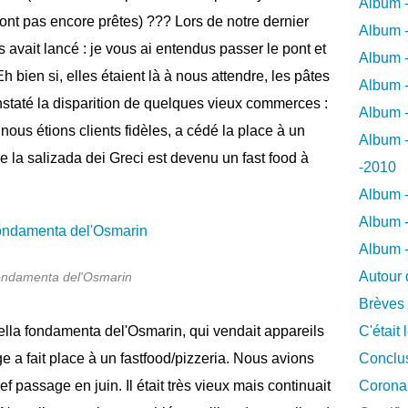
Album -
sont pas encore prêtes) ??? Lors de notre dernier
Album -
s avait lancé : je vous ai entendus passer le pont et
Album -
 Eh bien si, elles étaient là à nous attendre, les pâtes
Album -
staté la disparition de quelques vieux commerces :
Album -
 nous étions clients fidèles, a cédé la place à un
Album -
 de la salizada dei Greci est devenu un fast food à
-2010
Album -
Album -
Album 
Autour 
ndamenta del'Osmarin
Brèves
ella fondamenta del'Osmarin, qui vendait appareils
C'était 
ge a fait place à un fastfood/pizzeria. Nous avions
Conclus
f passage en juin. Il était très vieux mais continuait
Coronar