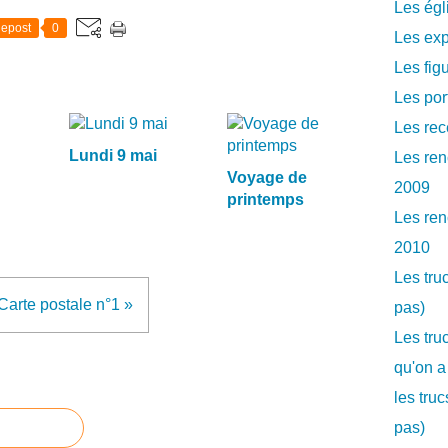
Les égl
epost
0
Les exp
Les fig
Les por
Les rec
Lundi 9 mai
Les ren
Voyage de
2009
printemps
Les ren
2010
Les tru
Carte postale n°1 »
pas)
Les tru
qu'on a
les tru
pas)