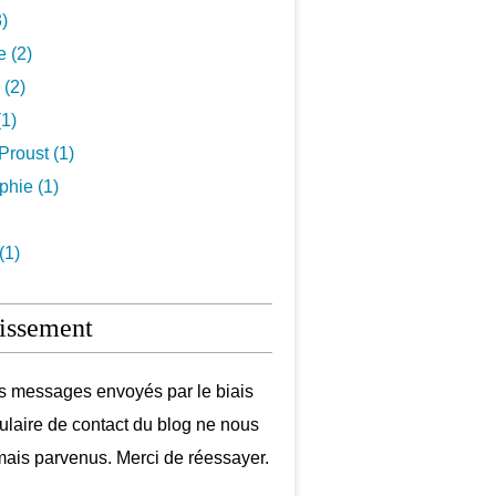
3)
e (2)
 (2)
1)
Proust (1)
hie (1)
(1)
issement
s messages envoyés par le biais
ulaire de contact du blog ne nous
mais parvenus. Merci de réessayer.