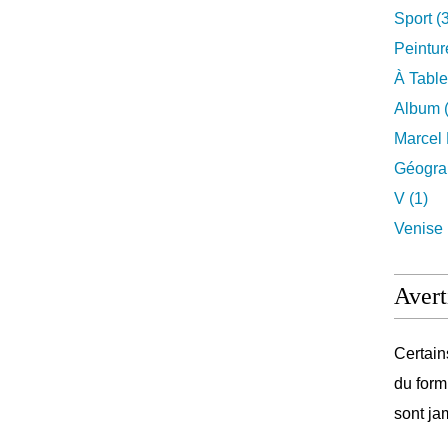
Sport (
Peintur
À Table
Album (
Marcel 
Géograp
V (1)
Venise 
Avert
Certain
du form
sont ja