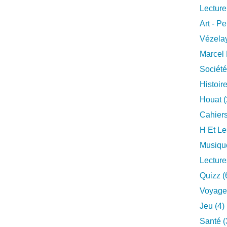
Lecture
Art - Pe
Vézelay
Marcel 
Société
Histoire
Houat (
Cahiers
H Et Le
Musique
Lecture
Quizz (
Voyage
Jeu (4)
Santé (