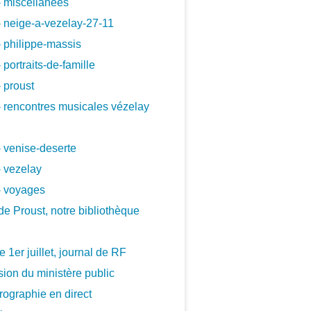
 miscellanees
 neige-a-vezelay-27-11
 philippe-massis
 portraits-de-famille
 proust
 rencontres musicales vézelay
 venise-deserte
 vezelay
- voyages
de Proust, notre bibliothèque
le 1er juillet, journal de RF
ion du ministère public
ographie en direct