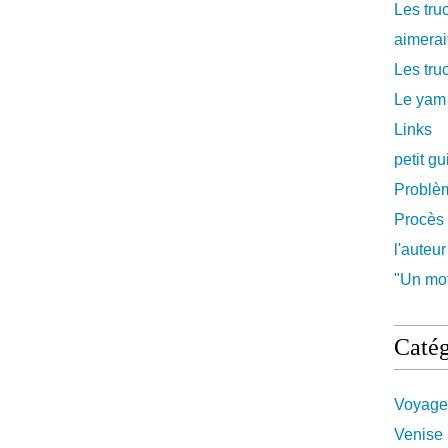
Les tru
aimerait
Les truc
Le yam
Links
petit g
Problè
Procès 
l'auteur
"Un mot
Catég
Voyage
Venise 