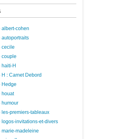
s
 albert-cohen
 autoportraits
 cecile
 couple
 haiti-H
 H : Carnet Debord
- Hedge
 houat
- humour
 les-premiers-tableaux
 logos-invitations-et-divers
- marie-madeleine