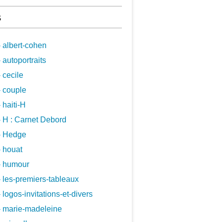
s
 albert-cohen
 autoportraits
 cecile
 couple
 haiti-H
 H : Carnet Debord
- Hedge
 houat
- humour
 les-premiers-tableaux
 logos-invitations-et-divers
- marie-madeleine