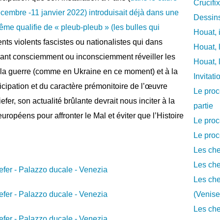
Crucifi
mbre -11 janvier 2022) introduisait déjà dans une
Dessins
même qualifie de « pleub-pleub » (les bulles qui
Houat, 
ts violents fascistes ou nationalistes qui dans
Houat, 
lant consciemment ou inconsciemment réveiller les
Houat, 
à la guerre (comme en Ukraine en ce moment) et à la
Invitat
icipation et du caractère prémonitoire de l’œuvre
Le proc
r, son actualité brûlante devrait nous inciter à la
partie
uropéens pour affronter le Mal et éviter que l’Histoire
Le proc
Le proc
Les che
Les che
Les che
(Venise
Les che