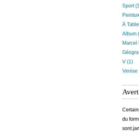
Sport (
Peintur
À Table
Album (
Marcel 
Géograp
V (1)
Venise 
Avert
Certain
du form
sont ja