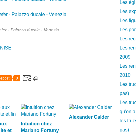
Les égl
Les exp
Les fig
Les por
fer - Palazzo ducale - Venezia
Les rec
NISE
Les ren
2009
Les ren
2010
epost
0
Les tru
pas)
Les tru
qu'on a
Alexander Calder
les tru
aux
Intuition chez
pas)
ite et
Mariano Fortuny