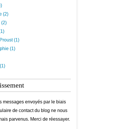
3)
e (2)
 (2)
1)
Proust (1)
hie (1)
(1)
issement
s messages envoyés par le biais
ulaire de contact du blog ne nous
mais parvenus. Merci de réessayer.