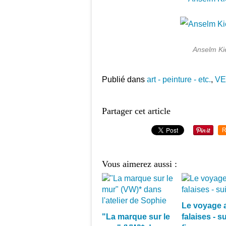
Anselm Kie
Publié dans
art - peinture - etc.
,
VE
Partager cet article
R
Vous aimerez aussi :
Le voyage 
"La marque sur le
falaises - su