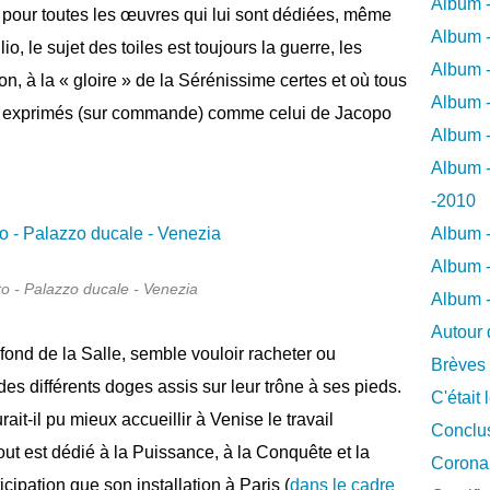
Album -
 pour toutes les œuvres qui lui sont dédiées, même
Album -
o, le sujet des toiles est toujours la guerre, les
Album -
on, à la « gloire » de la Sérénissime certes et où tous
Album -
nt exprimés (sur commande) comme celui de Jacopo
Album -
Album -
-2010
Album -
Album -
to - Palazzo ducale - Venezia
Album 
Autour 
fond de la Salle, semble vouloir racheter ou
Brèves
des différents doges assis sur leur trône à ses pieds.
C'était 
it-il pu mieux accueillir à Venise le travail
Conclus
out est dédié à la Puissance, à la Conquête et la
Coronar
cipation que son installation à Paris (
dans le cadre