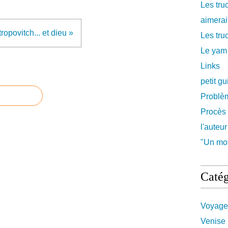
Les tru
aimerait
ropovitch... et dieu »
Les truc
Le yam
Links
petit g
Problè
Procès 
l'auteur
"Un mot
Catég
Voyage
Venise 