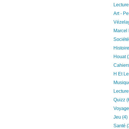
Lecture
Art - Pe
Vézelay
Marcel 
Société
Histoire
Houat (
Cahiers
H Et Le
Musique
Lecture
Quizz (
Voyage
Jeu (4)
Santé (