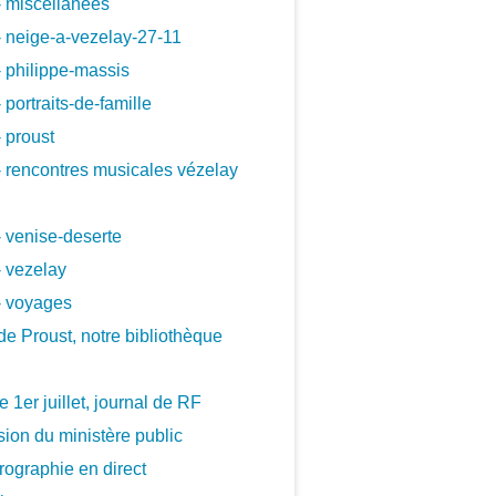
 miscellanees
 neige-a-vezelay-27-11
 philippe-massis
 portraits-de-famille
 proust
 rencontres musicales vézelay
 venise-deserte
 vezelay
- voyages
de Proust, notre bibliothèque
le 1er juillet, journal de RF
ion du ministère public
ographie en direct