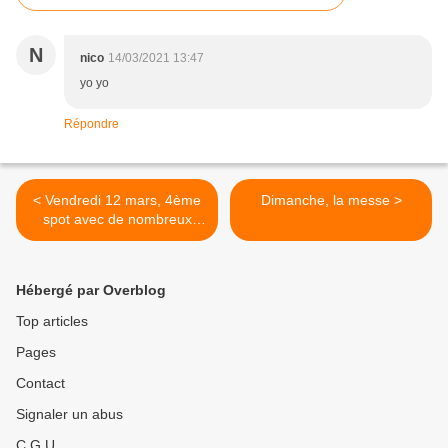
N
nico
14/03/2021 13:47
yo yo
Répondre
< Vendredi 12 mars, 4ème
Dimanche, la messe >
spot avec de nombreux
bancs
Hébergé par Overblog
Top articles
Pages
Contact
Signaler un abus
C.G.U.