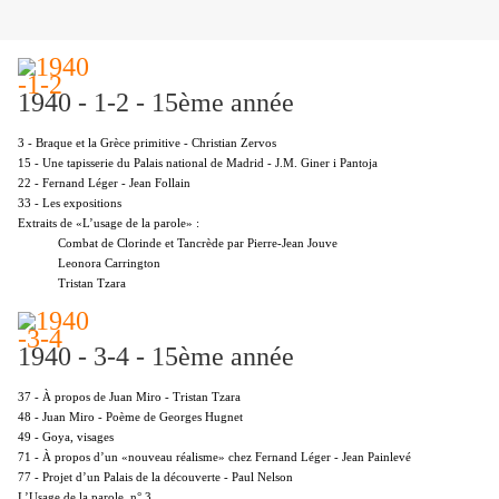
1940 - 1-2 - 15ème année
3 - Braque et la Grèce primitive - Christian Zervos
15 - Une tapisserie du Palais national de Madrid - J.M. Giner i Pantoja
22 - Fernand Léger - Jean Follain
33 - Les expositions
Extraits de «L’usage de la parole» :
Combat de Clorinde et Tancrède par Pierre-Jean Jouve
Leonora Carrington
Tristan Tzara
1940 - 3-4 - 15ème année
37 - À propos de Juan Miro - Tristan Tzara
48 - Juan Miro - Poème de Georges Hugnet
49 - Goya, visages
71 - À propos d’un «nouveau réalisme» chez Fernand Léger - Jean Painlevé
77 - Projet d’un Palais de la découverte - Paul Nelson
L’Usage de la parole, n° 3