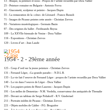
13 - Braque, la peinture et nous - Propos de l’artiste recueillis par Dora Vallier
25 - Peinture romaine en Bulgarie - Antonio Frova
41 - Giacometti, sculpteur et peintre - Jacques Dupin
55 - La restauration de la «cène» de Léonard - Franco Russoli
71 - Images de Picasso peintes cette année - Christian Zervos
93 - Variations muséologiques - Germain Bazin
97 - Des origines du ballet - Ferdinando Reyna
109 - La XXVIIe biennale de Venise - Dora Vallier
116 - Expositions - Christian Zervos
120 - Livres d’art - Jean Laude
1954 - 2 - 29ème année
125 - Coup d’oeil sur la jeune peinture - Christian Zervos
131 - Fernand Léger, «La grande parade» - N.D.L.R.
133 - La vie fait l’oeuvre de Fernand Léger : propos de l’artiste recueillis par Dora Vallier
140 - La vie dans l’oeuvre de Léger - Dora Vallier
179 - Les papiers peints de Henri Laurens - Jacques Dupin
191 - Les stelles de Demetrias - N.M. Verdelis, conservateur des antiquités de Thessalie
203 - Devant un tableau de Serge Poliakoff - R.V. Gindertael
211 - Portraits inédits de Picasso - Christian Zervos
221 - Objets mobiles de Calder - P.G. Bruguière