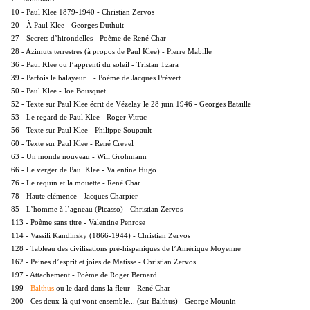
10 - Paul Klee 1879-1940 - Christian Zervos
20 - À Paul Klee - Georges Duthuit
27 - Secrets d’hirondelles - Poème de René Char
28 - Azimuts terrestres (à propos de Paul Klee) - Pierre Mabille
36 - Paul Klee ou l’apprenti du soleil - Tristan Tzara
39 - Parfois le balayeur... - Poème de Jacques Prévert
50 - Paul Klee - Joë Bousquet
52 - Texte sur Paul Klee écrit de Vézelay le 28 juin 1946 - Georges Bataille
53 - Le regard de Paul Klee - Roger Vitrac
56 - Texte sur Paul Klee - Philippe Soupault
60 - Texte sur Paul Klee - René Crevel
63 - Un monde nouveau - Will Grohmann
66 - Le verger de Paul Klee - Valentine Hugo
76 - Le requin et la mouette - René Char
78 - Haute clémence - Jacques Charpier
85 - L’homme à l’agneau (Picasso) - Christian Zervos
113 - Poème sans titre - Valentine Penrose
114 - Vassili Kandinsky (1866-1944) - Christian Zervos
128 - Tableau des civilisations pré-hispaniques de l’Amérique Moyenne
162 - Peines d’esprit et joies de Matisse - Christian Zervos
197 - Attachement - Poème de Roger Bernard
Balthus
199 -
ou le dard dans la fleur - René Char
200 - Ces deux-là qui vont ensemble... (sur Balthus) - George Mounin