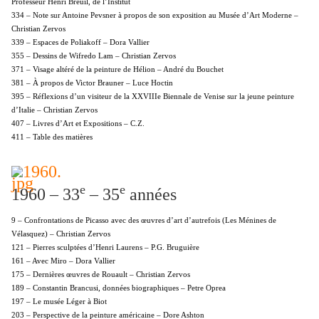
Professeur Henri Breuil, de l’Institut
334 – Note sur Antoine Pevsner à propos de son exposition au Musée d’Art Moderne –
Christian Zervos
339 – Espaces de Poliakoff – Dora Vallier
355 – Dessins de Wifredo Lam – Christian Zervos
371 – Visage altéré de la peinture de Hélion – André du Bouchet
381 – À propos de Victor Brauner – Luce Hoctin
395 – Réflexions d’un visiteur de la XXVIIIe Biennale de Venise sur la jeune peinture
d’Italie – Christian Zervos
407 – Livres d’Art et Expositions – C.Z.
411 – Table des matières
e
e
1960 – 33
– 35
années
9 – Confrontations de Picasso avec des œuvres d’art d’autrefois (Les Ménines de
Vélasquez) – Christian Zervos
121 – Pierres sculptées d’Henri Laurens – P.G. Bruguière
161 – Avec Miro – Dora Vallier
175 – Dernières œuvres de Rouault – Christian Zervos
189 – Constantin Brancusi, données biographiques – Petre Oprea
197 – Le musée Léger à Biot
203 – Perspective de la peinture américaine – Dore Ashton