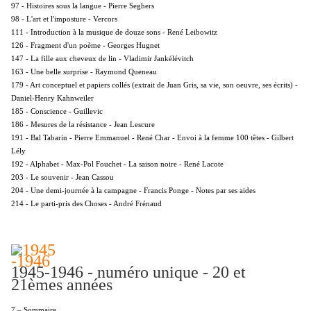
97 - Histoires sous la langue - Pierre Seghers
98 - L'art et l'imposture - Vercors
111 - Introduction à la musique de douze sons - René Leibowitz
126 - Fragment d'un poème - Georges Hugnet
147 - La fille aux cheveux de lin - Vladimir Jankélévitch
163 - Une belle surprise - Raymond Queneau
179 - Art conceptuel et papiers collés (extrait de Juan Gris, sa vie, son oeuvre, ses écrits) -
Daniel-Henry Kahnweiler
185 - Conscience - Guillevic
186 - Mesures de la résistance - Jean Lescure
191 - Bal Tabarin - Pierre Emmanuel - René Char - Envoi à la femme 100 têtes - Gilbert
Lély
192 - Alphabet - Max-Pol Fouchet - La saison noire - René Lacote
203 - Le souvenir - Jean Cassou
204 - Une demi-journée à la campagne - Francis Ponge - Notes par ses aides
214 - Le parti-pris des Choses - André Frénaud
1945-1946 - numéro unique - 20 et
21èmes années
7 – Sommaire