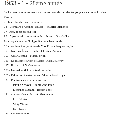
1953 - 1 - 28ème année
3 - La leçon des monuments de l’industrie et de l’art des temps quaternaires - Christian
Zervos
7 - L’art des chasseurs de rennes
73 - Le regard d’Orphée (Picasso) - Maurice Blanchot
77 - Arp, poète et sculpteur
83 - À propos de l’exposition du cubisme - Dora Vallier
87 - La peinture de Philippe Bonnet - Jean Laude
93 - Les dernières peintures de Max Ernst - Jacques Dupin
101 - Note sur Étienne Hajdu - Christian Zervos
107 - César Domela - Marcel Brion
113 - Le réalisme ouvert de Matta - Alain Jouffroy
117 - Bissière - R.V. Gindertael
123 - Germaine Richier - René de Solier
131 - Peintures récentes de Jean Villeri - Frank Elgar
133 - Peintres italiens d’aujourd’hui
Emilio Vedova - Umbro Apollonio
Dorothea Tanning - Robert Lebel
141 - Artistes allemands - Will Grohmann
Fritz Winter
Woty Werner
Rolf Nesch
153 - Les expositions