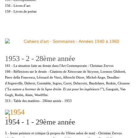
156 - Livres d’art
159 - Livres de poésie
1953 - 2
- 28ème année
161 - La situation faite au dessin dans l'Art Contemporain - Christian Zervos
166 - Réflexions sur le dessin - Citations de Xénocrate de Sicyone, Lorenzo Ghiberti,
Piero della Francesca, Léonard de Vinci, Albrecht Dürer, Michel-Ange, Dezallier
d'Argenville, Diderot, Constable, Ingres, Corot, Delacroix, Baudelaire, Ruskin, Cézanne
(
"La nature a horreur de la ligne droite. Et zut pour les ingénieurs !"
), Gauguin, Van
Gogh, Rodin, Alain, Woelfflin.
313 - Table des matières - 28ème année - 1953
1954 - 1 - 29ème année
5 - Jeune peinture et critique (à propos du 10ème salon de mai) - Christian Zervos