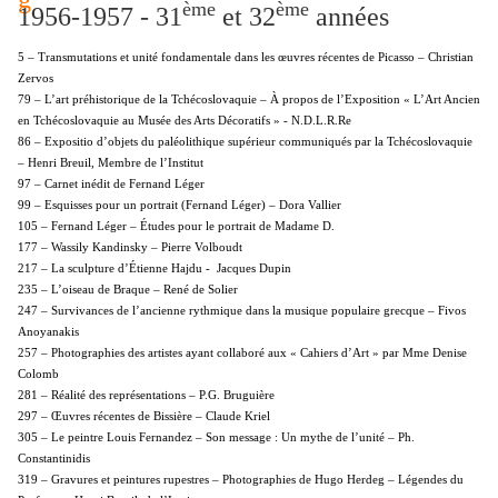
ème
ème
1956-1957 - 31
et 32
années
5 – Transmutations et unité fondamentale dans les œuvres récentes de Picasso – Christian
Zervos
79 – L’art préhistorique de la Tchécoslovaquie – À propos de l’Exposition « L’Art Ancien
en Tchécoslovaquie au Musée des Arts Décoratifs » - N.D.L.R.Re
86 – Expositio d’objets du paléolithique supérieur communiqués par la Tchécoslovaquie
– Henri Breuil, Membre de l’Institut
97 – Carnet inédit de Fernand Léger
99 – Esquisses pour un portrait (Fernand Léger) – Dora Vallier
105 – Fernand Léger – Études pour le portrait de Madame D.
177 – Wassily Kandinsky – Pierre Volboudt
217 – La sculpture d’Étienne Hajdu - Jacques Dupin
235 – L’oiseau de Braque – René de Solier
247 – Survivances de l’ancienne rythmique dans la musique populaire grecque – Fivos
Anoyanakis
257 – Photographies des artistes ayant collaboré aux « Cahiers d’Art » par Mme Denise
Colomb
281 – Réalité des représentations – P.G. Bruguière
297 – Œuvres récentes de Bissière – Claude Kriel
305 – Le peintre Louis Fernandez – Son message : Un mythe de l’unité – Ph.
Constantinidis
319 – Gravures et peintures rupestres – Photographies de Hugo Herdeg – Légendes du