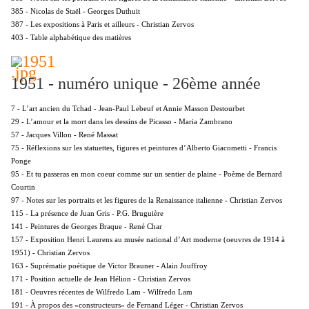
385 - Nicolas de Staël - Georges Duthuit
387 - Les expositions à Paris et ailleurs - Christian Zervos
403 - Table alphabétique des matières
1951 - numéro unique - 26ème année
7 - L’art ancien du Tchad - Jean-Paul Lebeuf et Annie Masson Destourbet
29 - L’amour et la mort dans les dessins de Picasso - Maria Zambrano
57 - Jacques Villon - René Massat
75 - Réflexions sur les statuettes, figures et peintures d’Alberto Giacometti - Francis
Ponge
95 - Et tu passeras en mon coeur comme sur un sentier de plaine - Poème de Bernard
Courtin
97 - Notes sur les portraits et les figures de la Renaissance italienne - Christian Zervos
115 - La présence de Juan Gris - P.G. Bruguière
141 - Peintures de Georges Braque - René Char
157 - Exposition Henri Laurens au musée national d’Art moderne (oeuvres de 1914 à
1951) - Christian Zervos
163 - Suprématie poétique de Victor Brauner - Alain Jouffroy
171 - Position actuelle de Jean Hélion - Christian Zervos
181 - Oeuvres récentes de Wilfredo Lam - Wilfredo Lam
191 - À propos des «constructeurs» de Fernand Léger - Christian Zervos