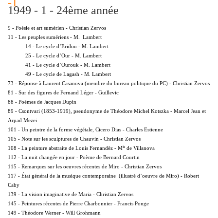
1949 - 1 - 24ème année
9 - Poésie et art sumérien - Christian Zervos
11 - Les peuples sumériens - M. Lambert
14 - Le cycle d’Eridou - M. Lambert
25 - Le cycle d’Our - M. Lambert
41 - Le cycle d’Ourouk - M. Lambert
49 - Le cycle de Lagash - M. Lambert
73 - Réponse à Laurent Casanova (membre du bureau politique du PC) - Christian Zervos
81 - Sur des figures de Fernand Léger - Guillevic
88 - Poèmes de Jacques Dupin
89 - Csontvari (1853-1919), pseudonyme de Théodore Michel Kotszka - Marcel Jean et
Arpad Mezei
101 - Un peintre de la forme végétale, Cicero Dias - Charles Estienne
105 - Note sur les sculptures de Chauvin - Christian Zervos
is
108 - La peinture abstraite de Louis Fernandèz - M
de Villanova
112 - La nuit changée en jour - Poème de Bernard Courtin
115 - Remarques sur les oeuvres récentes de Miro - Christian Zervos
117 - État général de la musique contemporaine (illustré d’oeuvre de Miro) - Robert
Caby
139 - La vision imaginative de Maria - Christian Zervos
145 - Peintures récentes de Pierre Charbonnier - Francis Ponge
149 - Théodore Werner - Will Grohmann