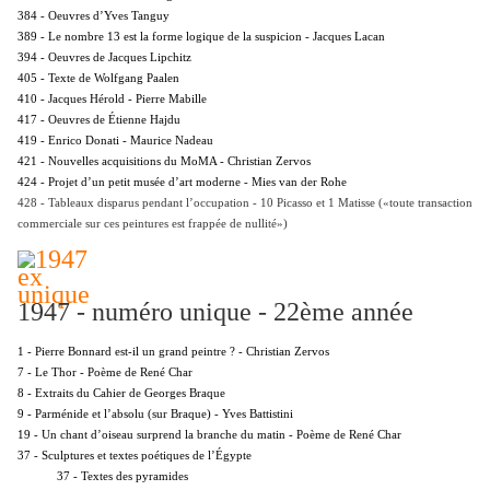
384 - Oeuvres d’Yves Tanguy
389 - Le nombre 13 est la forme logique de la suspicion - Jacques Lacan
394 - Oeuvres de Jacques Lipchitz
405 - Texte de Wolfgang Paalen
410 - Jacques Hérold - Pierre Mabille
417 - Oeuvres de Étienne Hajdu
419 - Enrico Donati - Maurice Nadeau
421 - Nouvelles acquisitions du MoMA - Christian Zervos
424 - Projet d’un petit musée d’art moderne - Mies van der Rohe
428 - Tableaux disparus pendant l’occupation - 10 Picasso et 1 Matisse («toute transaction
commerciale sur ces peintures est frappée de nullité»)
1947 - numéro unique - 22ème année
1 - Pierre Bonnard est-il un grand peintre ? - Christian Zervos
7 - Le Thor - Poème de René Char
8 - Extraits du Cahier de Georges Braque
9 - Parménide et l’absolu (sur Braque) - Yves Battistini
19 - Un chant d’oiseau surprend la branche du matin - Poème de René Char
37 - Sculptures et textes poétiques de l’Égypte
37 - Textes des pyramides