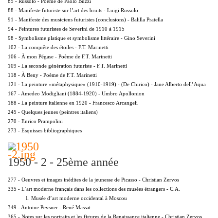
85 - Russolo - Poème de Paolo Buzzi
88 - Manifeste futuriste sur l’art des bruits - Luigi Russolo
91 - Manifeste des musiciens futuristes (conclusions) - Balilla Pratella
94 - Peintures futuristes de Severini de 1910 à 1915
98 - Symbolisme platique et symbolisme littéraire - Gino Severini
102 - La conquête des étoiles - F.T. Marinetti
106 - À mon Pégase - Poème de F.T. Marinetti
109 - La seconde génération futuriste - F.T. Marinetti
118 - À Beny - Poème de F.T. Marinetti
121 - La peinture «métaphysique» (1910-1919) - (De Chirico) - Jane Alberto dell’Aqua
167 - Amedeo Modigliani (1884-1920) - Umbro Apollonion
188 - La peinture italienne en 1920 - Francesco Arcangeli
245 - Quelques jeunes (peintres italiens)
270 - Enrico Prampolini
273 - Esquisses bibliographiques
1950 - 2 - 25ème année
277 - Oeuvres et images inédites de la jeunesse de Picasso - Christian Zervos
335 - L’art moderne français dans les collections des musées étrangers - C.A.
1. Musée d’art moderne occidental à Moscou
349 - Antoine Pevsner - René Massat
365 - Notes sur les portraits et les figures de la Renaissance italienne - Christian Zervos