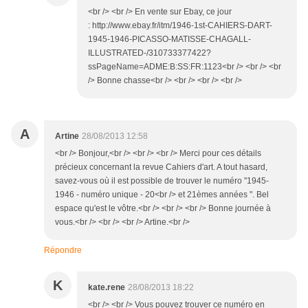
<br /> <br /> En vente sur Ebay, ce jour
: http://www.ebay.fr/itm/1946-1st-CAHIERS-DART-
1945-1946-PICASSO-MATISSE-CHAGALL-
ILLUSTRATED-/310733377422?
ssPageName=ADME:B:SS:FR:1123<br /> <br /> <br
/> Bonne chasse<br /> <br /> <br /> <br />
A
Artine
28/08/2013 12:58
<br /> Bonjour,<br /> <br /> <br /> Merci pour ces détails
précieux concernant la revue Cahiers d'art. A tout hasard,
savez-vous où il est possible de trouver le numéro "1945-
1946 - numéro unique - 20<br /> et 21èmes années ". Bel
espace qu'est le vôtre.<br /> <br /> <br /> Bonne journée à
vous.<br /> <br /> <br /> Artine.<br />
Répondre
K
kate.rene
28/08/2013 18:22
<br /> <br /> Vous pouvez trouver ce numéro en