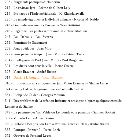
208 - Fragments poétiques d’Hölderlin
212 - Le château-lyre - Poème de Gilbert Lely
214 - Bronzes de l’Inde méridionale - K. Khandalawalla
223 - Le temple égyptien et la divinité animale - Nicolas M. Rubio
243 - Gratitude sans merci - Poème de Yves Battistini
246 - Regardez : les poètes seront inutiles - Henri Mathieu
247 - Paul Delvaux - Paul Fierens
253 - Figurines de Giacometti
269 - Jeux poétiques - Juan Miro
277 - Pour passer le temps... (Juan Miro) - Tristan Tzara
294 - Intelligence de l’art (Juan Miro) - Paul Bruguière
301 - Les dieux sont dans la ville - Pierre Guerre
307 - Victor Brauner - André Breton
Dessin à la bougie - Victor Brauner
314 -
316 - Introduction à la critique d’art (sur Victor Brauner) - Nicolas Callas
324 - Sandy Calder, forgeron lunaire - Gabrielle Buffet
334 - L’objet de Calder - Georges Mounin
341 - Des problèmes de la création littéraire et artistique d’après quelques textes de
Lénine et de Staline
349 - La peinture des Van Velde ou Le monde et le pantalon - Samuel Beckett
357 - Vilfredo Lam - Aimé Césaire
360 - Préface à l’exposition Lam à Port-au-Prince en Haïti - André Breton
367 - Pourquoi Prinner ? - Pierre Loeb
372 - Oeuvres de Fernand Léger