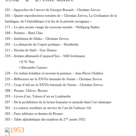
101 – Approches de l’œuvre de Georges Rouault – Christian Zervos
165 – Quatre reproductions extraites de « Christian Zervos, La Civilisation de la
Sardaigne, de l’énéolithique à la fin de la période nuragique »
171 – Le plus ancien visage du nouveau monde – Wolfgang Paalen
189 – Poèmes – René Char
195 – Ambitions de Ghika – Christian Zervos
205 – La démarche de l’esprit poétique – Hoelderlin
211 – Nicolas de Staël – Guy Dumur
219 – Artistes allemands d’aujourd’hui – Will Grohmann
• E.W. Nay
• Alexander Camaro
229 – Un indien brésilien ré-invente la peinture – Jean-Pierre Chabloz
233 – Réflexions sur la XXVIe biennale de Venise – Christian Zervos
273 – Coup d’œil sur la XXVIe biennale de Venise – Christian Zervos
288 – Picasso. Chèvre. Bronze
293 – Livres d’art, Trésors d’art en Lombardie
297 – De la prohibition de la forme humaine et animale dans l’art islamique
301 – La science nucléaire au service de l’art (le Carbone 14)
302 – Faux tableaux et dessins de Picasso
e
303 – Table alphabétique des matières de 27
année 1952