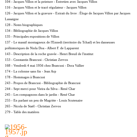
104 - Jacques Villon et la peinture - Entretien avec Jacques Villon
116 - Jacques Villon et le tracé régulateur - Jacques Villon
126 - Jacques Villon et la gravure - Extrait du livre : Éloge de Jacques Villon par Jacques
Lassaigne
128 - Notes biographiques
134 - Bibliographie de Jacques Villon
135 - Principales expositions de Villon
137 - Le massif montagneux de l'Ennedi (territoire du Tchad) et les danseuses
préhistoriques de Niola Doa - Albert F. de Lapparent
143 - Description de la roche gravée - Henri Breuil de l'institut
153 - Constantin Brancusi - Christian Zervos
168 - Vendredi 4 mai 1956 chez Brancusi - Dora Vallier
174 - La colonne sans fin - Jean Arp
178 - Hommages à Brancusi
243 - Propos de Brancusi - Bibliographie de Brancusi
244 - Sept merci pour Vieira da Silva - René Char
245 - Les compagnons dans le jardin - René Char
255 - En parlant un peu de Magritte - Louis Scutenaire
265 - Nicola de Staël - Christian Zervos
279 - Table des matières