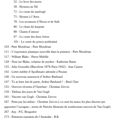
52 - Le livre des morts
58 - Hymnes au Nil
72 - Le conte du naufragé
75 - Hymne à l’Aton
78 - Les aventures d’Horus et de Seth
86 - Le chant du harpiste
88 - Chants d’amour
97 - Le conte des deux frères
101 - Le conte du prince prédestiné
103 - Pietr Mondrian - Pietr Mondrian
111 - L’expression plastique nouvelle dans la peinture - Pietr Mondrian
117 - William Blake - Pierre Mabille
128 - Note sur Blake, créateur de mythes - Katherine Raine
135 - Julio Gonzalèz (Barcelone 1876-Paris 1942) - Jean Cassou
142 - Lettre inédite d’Apollinaire adressée à Picasso
146 - Un nouveau manuscrit d’Arthur Rimbaud
147 - Tu as bien fait de partir, Arthur Rimbaud ! - René Char
155 - Oeuvres récentes d’Ozenfant - Christian Zervos
159 - Tableau des jours de Van Gogh
161 - Vincent van Gogh - Christian Zervos
167 - Peint par lui-même - Christian Zervos («ce sont les maux les plus discrets qui
apportent l’ouragan», textes de Nietche illustrant de nombreuses oeuvres de Van Gogh)
267 - Arp - P.G. Bruguière
273 - Peintures rupestres de l’Australie - B.R.