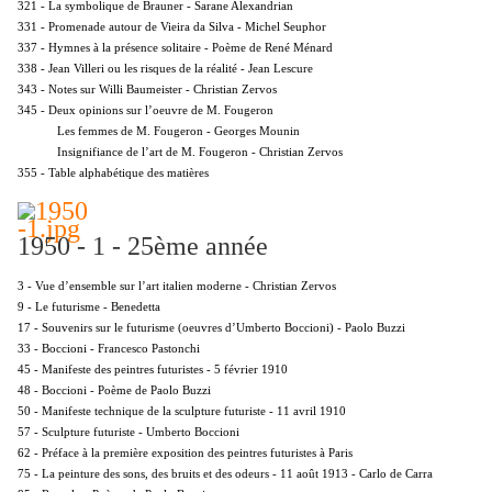
321 - La symbolique de Brauner - Sarane Alexandrian
331 - Promenade autour de Vieira da Silva - Michel Seuphor
337 - Hymnes à la présence solitaire - Poème de René Ménard
338 - Jean Villeri ou les risques de la réalité - Jean Lescure
343 - Notes sur Willi Baumeister - Christian Zervos
345 - Deux opinions sur l’oeuvre de M. Fougeron
Les femmes de M. Fougeron - Georges Mounin
Insignifiance de l’art de M. Fougeron - Christian Zervos
355 - Table alphabétique des matières
1950 - 1 - 25ème année
3 - Vue d’ensemble sur l’art italien moderne - Christian Zervos
9 - Le futurisme - Benedetta
17 - Souvenirs sur le futurisme (oeuvres d’Umberto Boccioni) - Paolo Buzzi
33 - Boccioni - Francesco Pastonchi
45 - Manifeste des peintres futuristes - 5 février 1910
48 - Boccioni - Poème de Paolo Buzzi
50 - Manifeste technique de la sculpture futuriste - 11 avril 1910
57 - Sculpture futuriste - Umberto Boccioni
62 - Préface à la première exposition des peintres futuristes à Paris
75 - La peinture des sons, des bruits et des odeurs - 11 août 1913 - Carlo de Carra