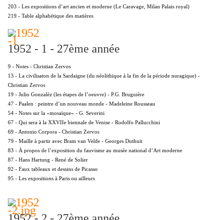
203 - Les expositions d’art ancien et moderne (Le Caravage, Milan Palais royal)
219 - Table alphabétique des matières
1952 - 1 - 27ème année
9 - Notes - Christian Zervos
13 - La civilisaton de la Sardaigne (du néolithique à la fin de la période nuragique) -
Christian Zervos
19 - Julio Gonzalèz (les étapes de l’oeuvre) - P.G. Bruguière
47 - Paalen : peintre d’un nouveau monde - Madeleine Rousseau
54 - Notes sur la «mosaïque» - G. Severini
67 - Qui sera à la XXVIIe biennale de Venise - Rodolfo Pallucchini
69 - Antonio Corpora - Christian Zervos
79 - Maille à partir avec Bram van Velde - Georges Duthuit
83 - À propos de l’exposition du fauvisme au musée national d’Art moderne
87 - Hans Hartung - René de Solier
92 - Faux tableaux et dessins de Picasso
95 - Les expositions à Paris ou ailleurs
1952 - 2 - 27ème année