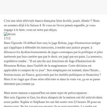
C'est une série télévisée franco-française bien ficelée, jouée, filmée !! Nous
en sommes déjà à la Saison 4. Si vous ne l'avez jamais regardée, je vous
engage à le faire, vous ne serez pas déçus.
Dans l'épisode 10 diffusé hier soir, le juge Roban, juge d'instruction intègre
qui s'applique à défendre les innocents, à rendre une justice propre, à
dénoncer les dysfonctionnements de juges corrompus par la politique et plus
intéressés par leur carrière que par le droit, est jugé par ses pairs. La sentence,
expéditive tombe : "Il est mis fin aux fonctions de Juge d'Instruction de
Monsieur Roban, dans l'intérêt de la magistrature. Cette décision est
applicable à compter de ce jour". Son remplaçant est nommé, dans l'heure...
Serions-nous, en France, gouvernés par les intérêts politiques et financiers ?
Mais il ne s'agit que d'une série télévisée et dans la vraie vie, ça ne se passe
sûrement pas comme ça.
Mais notre maison a aujourd'hui un autre sujet de préoccupation :
Hier soir, Uguette et Gus, les deux sharpeis de la maison ont été enlevés dans
notre jardin. Sophie et Stéphane les ont fait sortir vers 22 heures 30 pour un
dernier pipi. Ne les voyant pas revenir, ils se sont inquiétés. Le jardin est