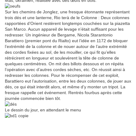
Mas, ukrainien, réalisée avec des œufs en bois.
Sur les chemins de Jonglez, une fresque étonnante représentant
trois dés et une lanterne, Rio terà de le Colonne : Deux colonnes
rapportées d’Orient restèrent longtemps couchées sur la piazetta
San Marco. Aucun appareil de levage n’était suffisant pour les
redresser. Un ingénieur de Bergame, Nicola Starantonio
Barattiero (premier pont du Rialto) eut l’idée en 1172 de bloquer
l’extrémité de la colonne et de nouer autour de l’autre extrémité
des cordes fixées au sol, de les mouiller, ce qui fit qu’elles
rétrécirent en longueur et soulevèrent la tête de colonne de
quelques centimètres. On mit des billots dessous et on répéta
l’opération avec d’autres cordes sèches, etc. On réussit ainsi à
redresser les colonnes. Pour le récompenser de cet exploit,
Barattiero eut l’autorisation, entre les deux colonnes, de jouer aux
dés, ce qui était interdit alors, et même d’y monter un tripot. La
fresque rappelle cet événement. Rentrés fourbus après cette
journée commencée bien tôt.
Le dessin du jour, en attendant le menu