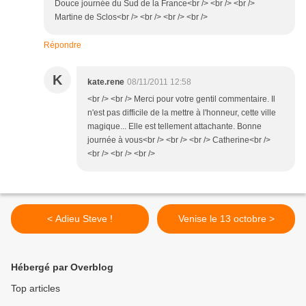
Douce journée du Sud de la France<br /> <br /> <br />
Martine de Sclos<br /> <br /> <br /> <br />
Répondre
K
kate.rene
08/11/2011 12:58
<br /> <br /> Merci pour votre gentil commentaire. Il
n'est pas difficile de la mettre à l'honneur, cette ville
magique... Elle est tellement attachante. Bonne
journée à vous<br /> <br /> <br /> Catherine<br />
<br /> <br /> <br />
< Adieu Steve !
Venise le 13 octobre >
Hébergé par Overblog
Top articles