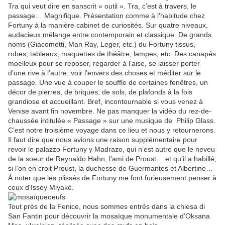
Tra qui veut dire en sanscrit « outil ». Tra, c’est à travers, le
passage… Magnifique. Présentation comme à l’habitude chez
Fortuny à la manière cabinet de curiosités. Sur quatre niveaux,
audacieux mélange entre contemporain et classique. De grands
noms (Giacometti, Man Ray, Leger, etc.) du Fortuny tissus,
robes, tableaux, maquettes de théâtre, lampes, etc. Des canapés
moelleux pour se reposer, regarder à l’aise, se laisser porter
d’une rive à l’autre, voir l’envers des choses et méditer sur le
passage. Une vue à couper le souffle de certaines fenêtres, un
décor de pierres, de briques, de sols, de plafonds à la fois
grandiose et accueillant. Bref, incontournable si vous venez à
Venise avant fin novembre. Ne pas manquer la vidéo du rez-de-
chaussée intitulée « Passage » sur une musique de
Philip Glass.
C’est notre troisième voyage dans ce lieu et nous y retournerons.
Il faut dire que nous avions une raison supplémentaire pour
revoir le palazzo Fortuny y Madrazo, qui n’est autre que le neveu
de la soeur de Reynaldo Hahn, l’ami de Proust… et qu’il a habillé,
si l’on en croit Proust, la duchesse de Guermantes et Albertine…
À noter que les plissés de Fortuny me font furieusement penser à
ceux d'Issey Miyaké.
Tout près de la Fenice, nous sommes entrés dans la chiesa di
San Fantin pour découvrir la mosaïque monumentale d’Oksana