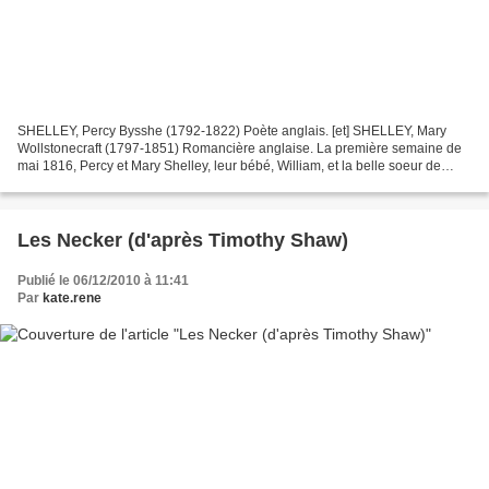
SHELLEY, Percy Bysshe (1792-1822) Poète anglais. [et] SHELLEY, Mary
Wollstonecraft (1797-1851) Romancière anglaise. La première semaine de
mai 1816, Percy et Mary Shelley, leur bébé, William, et la belle soeur de
Mary, Claire Clairemont, prirent un bateau...
Les Necker (d'après Timothy Shaw)
Publié le 06/12/2010 à 11:41
Par
kate.rene