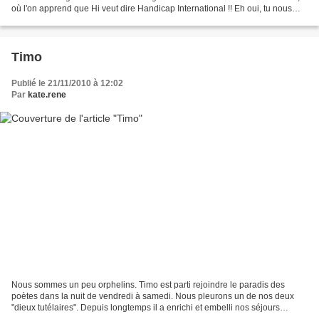
où l'on apprend que Hi veut dire Handicap International !! Eh oui, tu nous
manques aussi, H !
Timo
Publié le 21/11/2010 à 12:02
Par
kate.rene
Nous sommes un peu orphelins. Timo est parti rejoindre le paradis des
poètes dans la nuit de vendredi à samedi. Nous pleurons un de nos deux
"dieux tutélaires". Depuis longtemps il a enrichi et embelli nos séjours