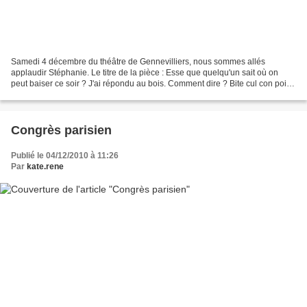
Samedi 4 décembre du théâtre de Gennevilliers, nous sommes allés
applaudir Stéphanie. Le titre de la pièce : Esse que quelqu'un sait où on
peut baiser ce soir ? J'ai répondu au bois. Comment dire ? Bite cul con poil,
vu par un intellectuel ? Mes impressions...
Congrès parisien
Publié le 04/12/2010 à 11:26
Par
kate.rene