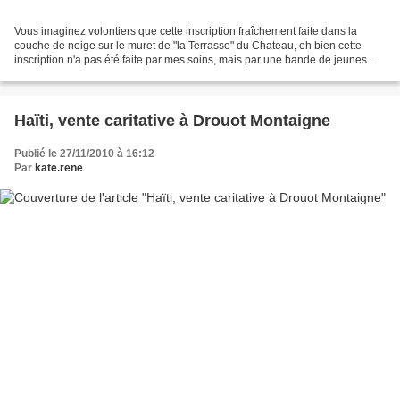
Vous imaginez volontiers que cette inscription fraîchement faite dans la
couche de neige sur le muret de "la Terrasse" du Chateau, eh bien cette
inscription n'a pas été faite par mes soins, mais par une bande de jeunes
qui, sortis de l'office de 8 heures...
Haïti, vente caritative à Drouot Montaigne
Publié le 27/11/2010 à 16:12
Par
kate.rene