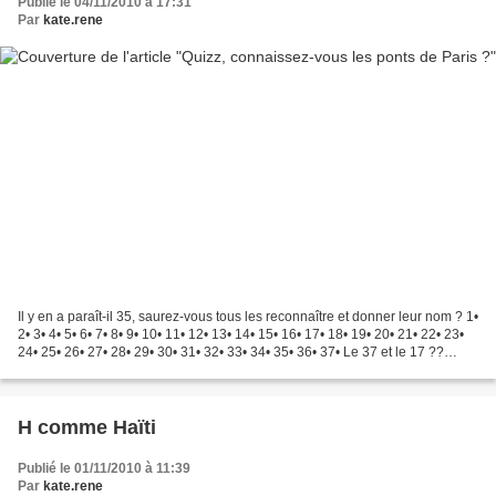
Publié le 04/11/2010 à 17:31
Par
kate.rene
Il y en a paraît-il 35, saurez-vous tous les reconnaître et donner leur nom ? 1•
2• 3• 4• 5• 6• 7• 8• 9• 10• 11• 12• 13• 14• 15• 16• 17• 18• 19• 20• 21• 22• 23•
24• 25• 26• 27• 28• 29• 30• 31• 32• 33• 34• 35• 36• 37• Le 37 et le 17 ??
Deux noms différents...
H comme Haïti
Publié le 01/11/2010 à 11:39
Par
kate.rene