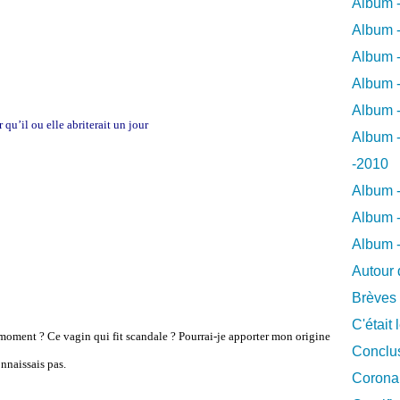
Album -
Album -
Album -
Album -
Album -
qu’il ou elle abriterait un jour
Album -
-2010
Album -
Album -
Album 
Autour 
Brèves
C'était 
ce moment ? Ce vagin qui fit scandale ? Pourrai-je apporter mon origine
Conclus
onnaissais pas.
Coronar