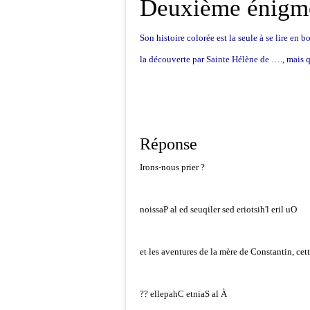
Deuxième énig
Son histoire colorée est la seule à se lire en 
la découverte par Sainte Hélène de …., mais qu
Réponse
Irons-nous prier ?
noissaP al ed seuqiler sed eriotsih'l eril uO
et les aventures de la mère de Constantin, cet
?? ellepahC etniaS al À