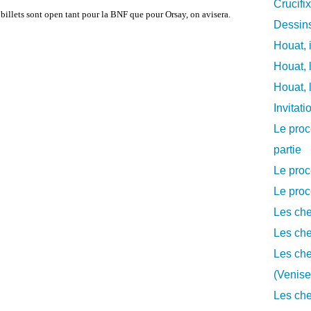
Crucifi
illets sont open tant pour la BNF que pour Orsay, on avisera.
Dessins
Houat, 
Houat, 
Houat, 
Invitat
Le proc
partie
Le proc
Le proc
Les che
Les che
Les che
(Venise
Les che