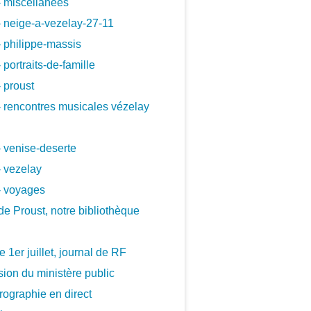
 miscellanees
 neige-a-vezelay-27-11
 philippe-massis
 portraits-de-famille
 proust
 rencontres musicales vézelay
 venise-deserte
 vezelay
- voyages
de Proust, notre bibliothèque
le 1er juillet, journal de RF
ion du ministère public
ographie en direct