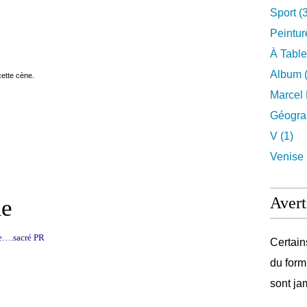
Sport (
Peintur
À Table
Album (
cette cène.
Marcel 
Géograp
V (1)
Venise 
Avert
me
lle….sacré PR
Certain
du form
sont ja