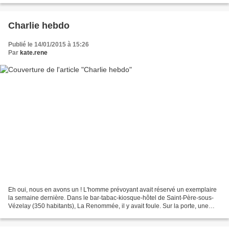
Charlie hebdo
Publié le 14/01/2015 à 15:26
Par
kate.rene
Eh oui, nous en avons un ! L'homme prévoyant avait réservé un exemplaire
la semaine dernière. Dans le bar-tabac-kiosque-hôtel de Saint-Père-sous-
Vézelay (350 habitants), La Renommée, il y avait foule. Sur la porte, une
affichette "Plus de Charlie Hebdo"....