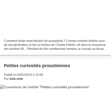
Comment rester muet devant cet assassinat ? Comme nombre d'entre ceux
de ma génération, je fus un lecteur de Charlie Hebdo, né dans la mouvance
des années 68... Pendant de très nombreuses années, je courais au kiosque
le mercredi pour l'acheter. D'abord...
Petites curiosités proustiennes
Publié le 03/01/2015 à 10:59
Par
kate.rene