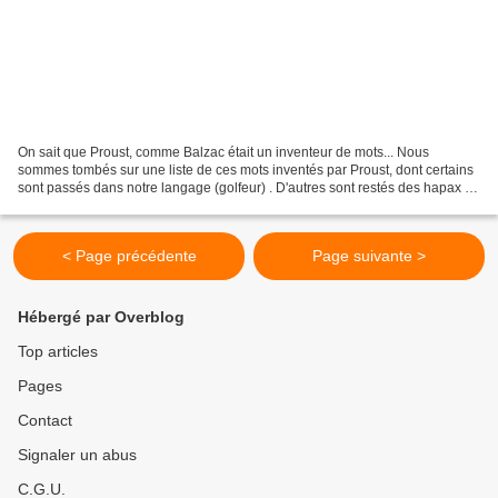
On sait que Proust, comme Balzac était un inventeur de mots... Nous
sommes tombés sur une liste de ces mots inventés par Proust, dont certains
sont passés dans notre langage (golfeur) . D'autres sont restés des hapax .
Voir aussi cette analyse du vocabulaire...
< Page précédente
Page suivante >
Hébergé par Overblog
Top articles
Pages
Contact
Signaler un abus
C.G.U.