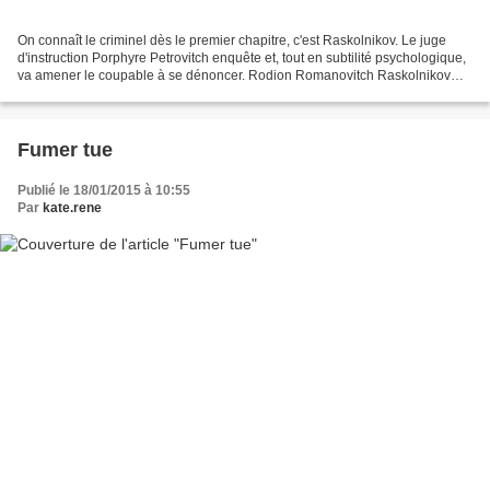
On connaît le criminel dès le premier chapitre, c'est Raskolnikov. Le juge
d'instruction Porphyre Petrovitch enquête et, tout en subtilité psychologique,
va amener le coupable à se dénoncer. Rodion Romanovitch Raskolnikov
n'est pas né en Corse ce qui...
Fumer tue
Publié le 18/01/2015 à 10:55
Par
kate.rene