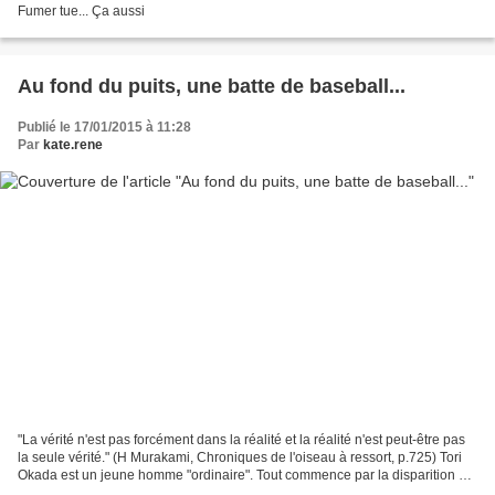
Fumer tue... Ça aussi
Au fond du puits, une batte de baseball...
Publié le 17/01/2015 à 11:28
Par
kate.rene
"La vérité n'est pas forcément dans la réalité et la réalité n'est peut-être pas
la seule vérité." (H Murakami, Chroniques de l'oiseau à ressort, p.725) Tori
Okada est un jeune homme "ordinaire". Tout commence par la disparition du
chat qui s'appelle...