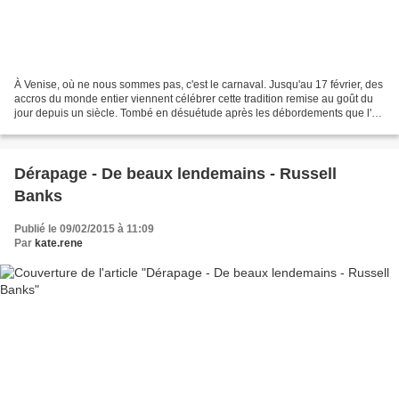
À Venise, où ne nous sommes pas, c'est le carnaval. Jusqu'au 17 février, des
accros du monde entier viennent célébrer cette tradition remise au goût du
jour depuis un siècle. Tombé en désuétude après les débordements que l'on
sait (le carnaval durait...
Dérapage - De beaux lendemains - Russell
Banks
Publié le 09/02/2015 à 11:09
Par
kate.rene