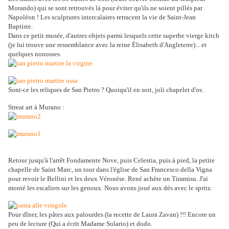
Morando) qui se sont retrouvés là pour éviter qu'ils ne soient pillés par
Napoléon ! Les sculptures intercalaires retracent la vie de Saint-Jean
Baptiste.
Dans ce petit musée, d'autres objets parmi lesquels cette superbe vierge kitch
(je lui trouve une ressemblance avec la reine Élisabeth d'Angleterre)... et
quelques nonosses.
Sont-ce les reliques de San Pietro ? Quoiqu'il en soit, joli chapelet d'os.
Streat art à Murano :
Retour jusqu'à l'arrêt Fondamente Nove, puis Celestia, puis à pied, la petite
chapelle de Saint Marc, un tour dans l'église de San Francesco della Vigna
pour revoir le Bellini et les deux Véronèse. René achète un Tiramisu. J'ai
monté les escaliers sur les genoux. Nous avons joué aux dés avec le spritz.
Pour dîner, les pâtes aux palourdes (la recette de Laura Zavan) !!! Encore un
peu de lecture (Qui a écrit Madame Solario) et dodo.