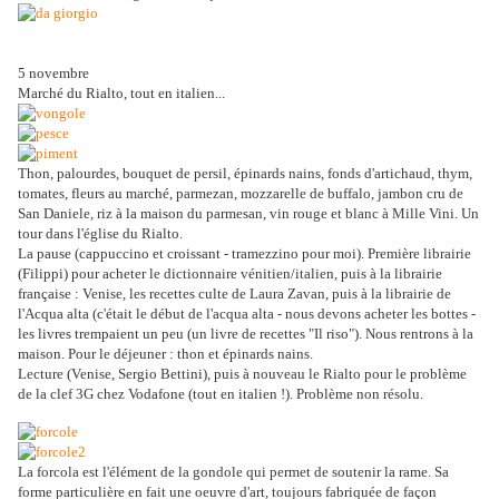
5 novembre
Marché du Rialto, tout en italien...
Thon, palourdes, bouquet de persil, épinards nains, fonds d'artichaud, thym,
tomates, fleurs au marché, parmezan, mozzarelle de buffalo, jambon cru de
San Daniele, riz à la maison du parmesan, vin rouge et blanc à Mille Vini. Un
tour dans l'église du Rialto.
La pause (cappuccino et croissant - tramezzino pour moi). Première librairie
(Filippi) pour acheter le dictionnaire vénitien/italien, puis à la librairie
française : Venise, les recettes culte de Laura Zavan, puis à la librairie de
l'Acqua alta (c'était le début de l'acqua alta - nous devons acheter les bottes -
les livres trempaient un peu (un livre de recettes "Il riso"). Nous rentrons à la
maison. Pour le déjeuner : thon et épinards nains.
Lecture (Venise, Sergio Bettini), puis à nouveau le Rialto pour le problème
de la clef 3G chez Vodafone (tout en italien !). Problème non résolu.
La forcola est l'élément de la gondole qui permet de soutenir la rame. Sa
forme particulière en fait une oeuvre d'art, toujours fabriquée de façon