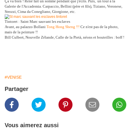
Ça va bien ! René fait un somme pendant que j'écris. Puis, un tour à la
Galerie de l'Accademia.
Carpaccio, Bellini (père et fils), Tiziano, Veronese,
Strozzi, Cima da Conegliano, Giorgione, etc.
Tintoret : Saint Marc sauvant les esclaves
Avant, au palazzo Bollani
Tong Hong Sheng !!!
Ce n'est pas de la photo,
mais de la peinture !!
Bill Culbert, Nouvelle Zélande, Calle de la Pietà, néons et bouteilles : boff !
#VENISE
Partager
Vous aimerez aussi