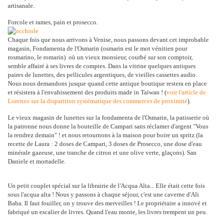
artisanale.
Forcole et rames, pain et prosecco.
Chaque fois que nous arrivons à Venise, nous passons devant cet improbable
magasin, Fondamenta de l'Osmarin (osmarin est le mot vénitien pour
rosmarino, le romarin) où un vieux monsieur, courbé sur son comptoir,
semble affairé à ses livres de comptes. Dans la vitrine quelques antiques
paires de lunettes, des pellicules argentiques, de vieilles cassettes audio.
Nous nous demandons jusque quand cette antique boutique restera en place
et résistera à l'envahissement des produits made in Taïwan ! (
voir l'article de
Lorenzo sur la disparition systématique des commerces de proximité
).
Le vieux magasin de lunettes sur la fondamenta de l'Osmarin, la patisserie où
la patronne nous donne la bouteille de Campari sans réclamer d'argent "Vous
la rendrez demain" ! et nous retournons à la maison pour boire un spritz (la
recette de Laura : 2 doses de Campari, 3 doses de Prosecco, une dose d'eau
minérale gazeuse, une tranche de citron et une olive verte, glaçons). San
Daniele et mortadelle.
Un petit couplet spécial sur la librairie de l'Acqua Alta... Elle était cette fois
sous l'acqua alta ! Nous y passons à chaque séjour, c'est une caverne d'Ali
Baba. Il faut fouiller, on y trouve des merveilles ! Le propriétaire a innové et
fabriqué un escalier de livres. Quand l'eau monte, les livres trempent un peu.