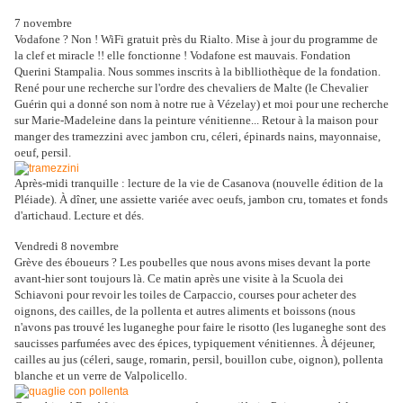
7 novembre
Vodafone ? Non ! WiFi gratuit près du Rialto. Mise à jour du programme de
la clef et miracle !! elle fonctionne ! Vodafone est mauvais. Fondation
Querini Stampalia. Nous sommes inscrits à la biblliothèque de la fondation.
René pour une recherche sur l'ordre des chevaliers de Malte (le Chevalier
Guérin qui a donné son nom à notre rue à Vézelay) et moi pour une recherche
sur Marie-Madeleine dans la peinture vénitienne... Retour à la maison pour
manger des tramezzini avec jambon cru, céleri, épinards nains, mayonnaise,
oeuf, persil.
Après-midi tranquille : lecture de la vie de Casanova (nouvelle édition de la
Pléiade). À dîner, une assiette variée avec oeufs, jambon cru, tomates et fonds
d'artichaud. Lecture et dés.
Vendredi 8 novembre
Grève des éboueurs ? Les poubelles que nous avons mises devant la porte
avant-hier sont toujours là. Ce matin après une visite à la Scuola dei
Schiavoni pour revoir les toiles de Carpaccio, courses pour acheter des
oignons, des cailles, de la pollenta et autres aliments et boissons (nous
n'avons pas trouvé les luganeghe pour faire le risotto (les luganeghe sont des
saucisses parfumées avec des épices, typiquement vénitiennes. À déjeuner,
cailles au jus (céleri, sauge, romarin, persil, bouillon cube, oignon), pollenta
blanche et un verre de Valpolicello.