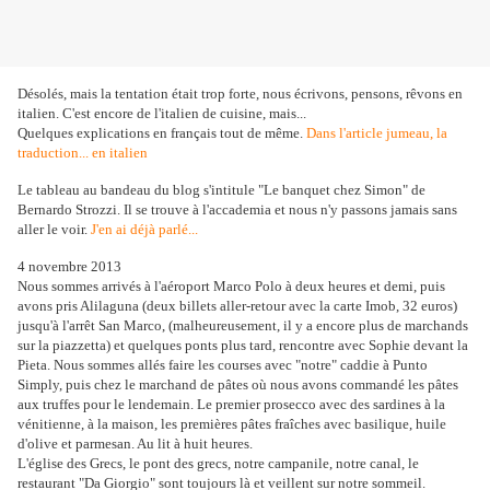
Désolés, mais la tentation était trop forte, nous écrivons, pensons, rêvons en
italien. C'est encore de l'italien de cuisine, mais...
Quelques explications en français tout de même.
Dans l'article jumeau, la
traduction... en italien
Le tableau au bandeau du blog s'intitule "Le banquet chez Simon" de
Bernardo Strozzi. Il se trouve à l'accademia et nous n'y passons jamais sans
aller le voir.
J'en ai déjà parlé...
4 novembre 2013
Nous sommes arrivés à l'aéroport Marco Polo à deux heures et demi, puis
avons pris Alilaguna (deux billets aller-retour avec la carte Imob, 32 euros)
jusqu'à l'arrêt San Marco, (malheureusement, il y a encore plus de marchands
sur la piazzetta) et quelques ponts plus tard, rencontre avec Sophie devant la
Pieta. Nous sommes allés faire les courses avec "notre" caddie à Punto
Simply, puis chez le marchand de pâtes où nous avons commandé les pâtes
aux truffes pour le lendemain. Le premier prosecco avec des sardines à la
vénitienne, à la maison, les premières pâtes fraîches avec basilique, huile
d'olive et parmesan. Au lit à huit heures.
L'église des Grecs, le pont des grecs, notre campanile, notre canal, le
restaurant "Da Giorgio" sont toujours là et veillent sur notre sommeil.