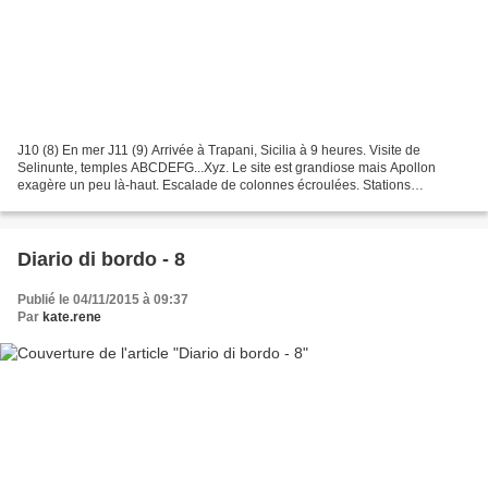
J10 (8) En mer J11 (9) Arrivée à Trapani, Sicilia à 9 heures. Visite de
Selinunte, temples ABCDEFG...Xyz. Le site est grandiose mais Apollon
exagère un peu là-haut. Escalade de colonnes écroulées. Stations
prolongées en plein soleil. Reportez-vous au...
Diario di bordo - 8
Publié le 04/11/2015 à 09:37
Par
kate.rene