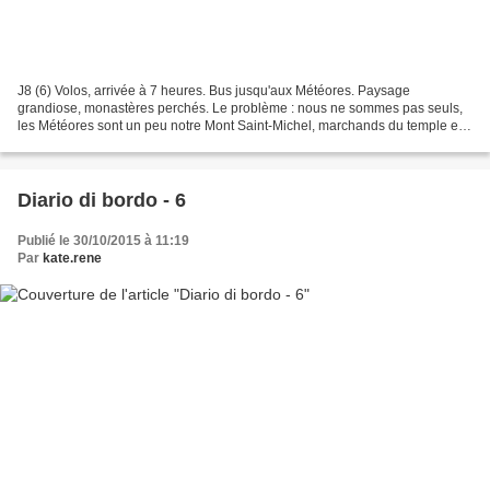
J8 (6) Volos, arrivée à 7 heures. Bus jusqu'aux Météores. Paysage
grandiose, monastères perchés. Le problème : nous ne sommes pas seuls,
les Météores sont un peu notre Mont Saint-Michel, marchands du temple en
moins. Le second problème : la guide "silencieuse"...
Diario di bordo - 6
Publié le 30/10/2015 à 11:19
Par
kate.rene