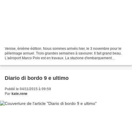
Venise, énième édition. Nous sommes arrivés hier, le 3 novembre pour le
pèlerinage annuel. Trois grandes semaines à savourer. Il fait grand beau.
L'aéroport Marco Polo est en travaux. La stazione d'embarquement
d'Alilaguna a changé de place. Et on ne...
Diario di bordo 9 e ultimo
Publié le 04/11/2015 à 09:59
Par
kate.rene