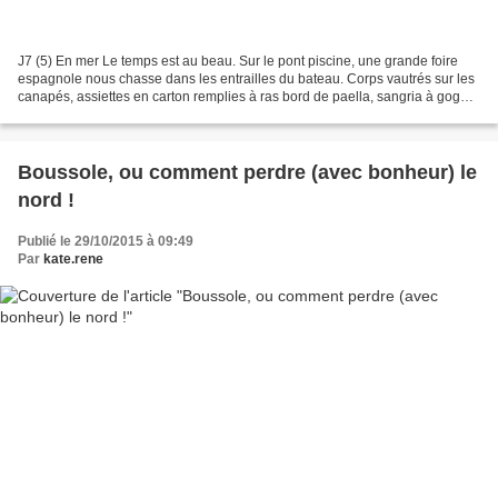
J7 (5) En mer Le temps est au beau. Sur le pont piscine, une grande foire
espagnole nous chasse dans les entrailles du bateau. Corps vautrés sur les
canapés, assiettes en carton remplies à ras bord de paella, sangria à gogo.
Tout ce que nous n'aimons...
Boussole, ou comment perdre (avec bonheur) le
nord !
Publié le 29/10/2015 à 09:49
Par
kate.rene