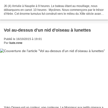
J6 (4) Arrivée à Nauplie à 9 heures. Le bateau étant au mouillage, nous
débarquons en canot. 10 heures : Mycènes. Nous commençons par le trésor
d'Atrée. Cet énorme tumulus fut construit vers le milieu du XIIIe siècle avant
J.C. L'allée qui y mène est...
Vol au-dessus d'un nid d'oiseau à lunettes
Publié le 16/10/2015 à 19:01
Par
kate.rene
Yoko Ogawa est un conteur, une conteuse. Le Monsieur aux petits oiseaux a