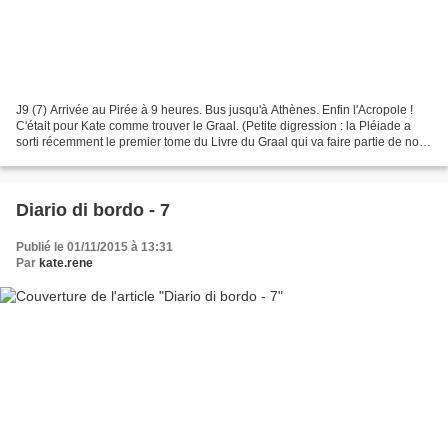
J9 (7) Arrivée au Pirée à 9 heures. Bus jusqu'à Athènes. Enfin l'Acropole !
C'était pour Kate comme trouver le Graal. (Petite digression : la Pléiade a
sorti récemment le premier tome du Livre du Graal qui va faire partie de nos
prochaines lectures)....
Diario di bordo - 7
Publié le 01/11/2015 à 13:31
Par
kate.rene