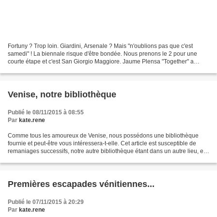
Fortuny ? Trop loin. Giardini, Arsenale ? Mais "n'oublions pas que c'est
samedi" ! La biennale risque d'être bondée. Nous prenons le 2 pour une
courte étape et c'est San Giorgio Maggiore. Jaume Plensa "Together" a
investi les lieux. Dans l'église, une...
Venise, notre bibliothèque
Publié le 08/11/2015 à 08:55
Par
kate.rene
Comme tous les amoureux de Venise, nous possédons une bibliothèque
fournie et peut-être vous intéressera-t-elle. Cet article est susceptible de
remaniages successifs, notre autre bibliothèque étant dans un autre lieu, et
surtout, les achats compulsifs...
Premières escapades vénitiennes...
Publié le 07/11/2015 à 20:29
Par
kate.rene