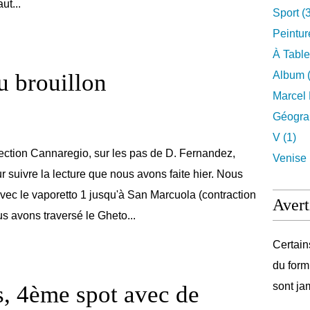
ut...
Sport (
Peintur
À Table
u brouillon
Album (
Marcel 
Géograp
V (1)
ection Cannaregio, sur les pas de D. Fernandez,
Venise 
r suivre la lecture que nous avons faite hier. Nous
 avec le vaporetto 1 jusqu'à San Marcuola (contraction
Avert
s avons traversé le Gheto...
Certain
du form
sont ja
, 4ème spot avec de