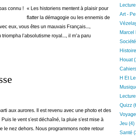
Lecture
« Les historiens mentent à plaisir pour
Art - Pe
flatter la démagogie ou les ennemis de
Vézelay
avec eux, vous êtes un mauvais Français...,
Marcel 
triompha l'absolutisme royal..., il m’a paru
Société
Histoire
Houat (
Cahiers
sse
H Et Le
Musique
Lecture
Quizz (
arti aux aurores. Il est revenu avec une photo et des
Voyage
 Puis le vent s'est déchaîné, la pluie s'est mise à
Jeu (4)
tre le nez dehors. Nous programmons notre retour
Santé (