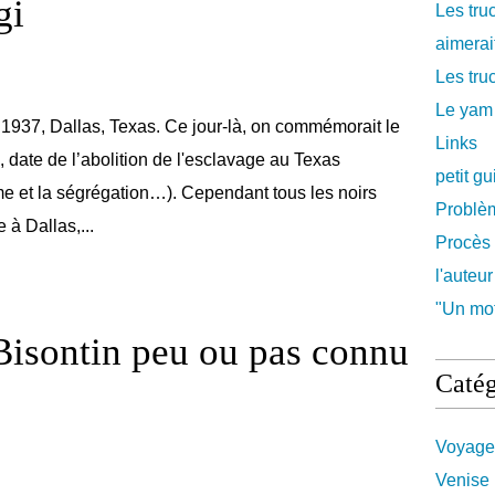
gi
Les tru
aimerait
Les truc
Le yam
1937, Dallas, Texas. Ce jour-là, on commémorait le
Links
, date de l’abolition de l'esclavage au Texas
petit g
me et la ségrégation…). Cependant tous les noirs
Problè
e à Dallas,...
Procès 
l'auteur
"Un mot
 Bisontin peu ou pas connu
Catég
Voyage
Venise 