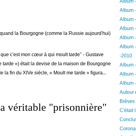
Album -
Album -
Album -
Album -
Album -
Album -
 que c'est mon cœur à qui moult tarde" - Gustave
-2010
e tarde ») était la devise de la maison de Bourgogne
Album -
e la fin du XIVe siècle, « Moult me tarde » figura...
Album -
Album 
Autour 
Brèves
la véritable "prisonnière"
C'était 
Conclus
Coronar