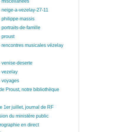
 miscellanees
 neige-a-vezelay-27-11
 philippe-massis
 portraits-de-famille
 proust
 rencontres musicales vézelay
 venise-deserte
 vezelay
- voyages
de Proust, notre bibliothèque
le 1er juillet, journal de RF
ion du ministère public
ographie en direct