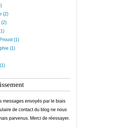
3)
e (2)
 (2)
1)
Proust (1)
hie (1)
(1)
issement
s messages envoyés par le biais
ulaire de contact du blog ne nous
mais parvenus. Merci de réessayer.