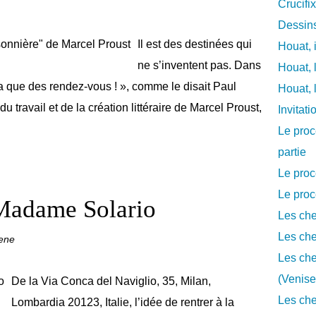
Crucifi
Dessins
Il est des destinées qui
Houat, 
ne s’inventent pas. Dans
Houat, 
’y a que des rendez-vous ! », comme le disait Paul
Houat, 
 travail et de la création littéraire de Marcel Proust,
Invitat
Le proc
partie
Le proc
Le proc
 Madame Solario
Les che
Les che
rene
Les che
(Venise
De la Via Conca del Naviglio, 35, Milan,
Les che
Lombardia 20123, Italie, l’idée de rentrer à la