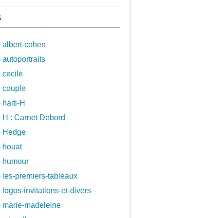
s
 albert-cohen
 autoportraits
 cecile
 couple
 haiti-H
 H : Carnet Debord
- Hedge
 houat
- humour
 les-premiers-tableaux
 logos-invitations-et-divers
- marie-madeleine