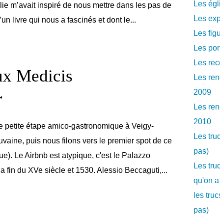
Les égl
alie m’avait inspiré de nous mettre dans les pas de
Les exp
un livre qui nous a fascinés et dont le...
Les fig
Les por
Les rec
ux Medicis
Les ren
2009
e
Les ren
2010
 petite étape amico-gastronomique à Veigy-
Les tru
vaine, puis nous filons vers le premier spot de ce
pas)
). Le Airbnb est atypique, c'est le Palazzo
Les tru
a fin du XVe siècle et 1530. Alessio Beccaguti,...
qu'on a
les tru
pas)